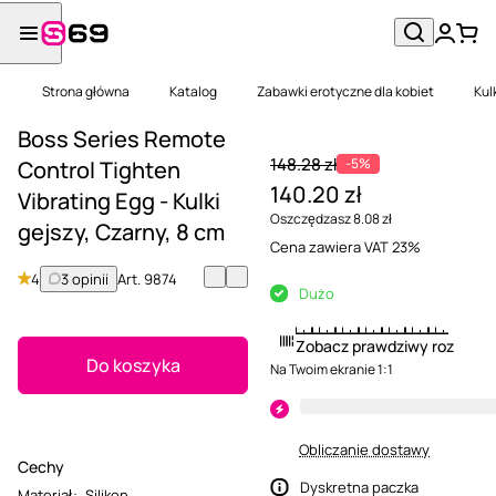
Strona główna
Katalog
Zabawki erotyczne dla kobiet
Kul
Boss Series Remote
148.28 zł
-5%
Control Tighten
140.20 zł
Vibrating Egg - Kulki
Oszczędzasz 8.08 zł
gejszy, Czarny, 8 cm
Cena zawiera VAT 23%
4
3 opinii
Art.
9874
Dużo
Zobacz prawdziwy rozmiar
Do koszyka
Na Twoim ekranie 1:1
Obliczanie dostawy
Cechy
Dyskretna paczka
Materiał
:
Silikon