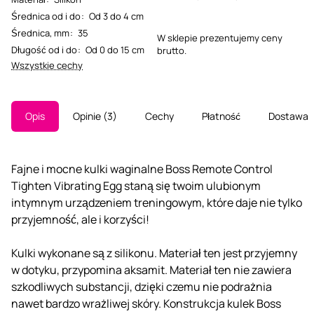
Średnica od i do
:
Od 3 do 4 cm
Średnica, mm
:
35
W sklepie prezentujemy ceny
Długość od i do
:
Od 0 do 15 cm
brutto.
Wszystkie cechy
Opis
Opinie
3
Cechy
Płatność
Dostawa
Fajne i mocne kulki waginalne Boss Remote Control
Tighten Vibrating Egg staną się twoim ulubionym
intymnym urządzeniem treningowym, które daje nie tylko
przyjemność, ale i korzyści!
Kulki wykonane są z silikonu. Materiał ten jest przyjemny
w dotyku, przypomina aksamit. Materiał ten nie zawiera
szkodliwych substancji, dzięki czemu nie podrażnia
nawet bardzo wrażliwej skóry. Konstrukcja kulek Boss