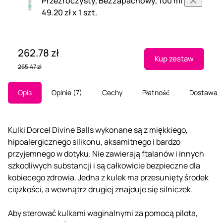
Przezroczysty, Bezzapachowy, 100 ml
49.20 zł x 1 szt.
262.78 zł
Kup zestaw
265.47 zł
Opis
Opinie
7
Cechy
Płatność
Dostawa
Kulki Dorcel Divine Balls wykonane są z miękkiego,
hipoalergicznego silikonu, aksamitnego i bardzo
przyjemnego w dotyku. Nie zawierają ftalanów i innych
szkodliwych substancji i są całkowicie bezpieczne dla
kobiecego zdrowia. Jedna z kulek ma przesunięty środek
ciężkości, a wewnątrz drugiej znajduje się silniczek.
Aby sterować kulkami waginalnymi za pomocą pilota,