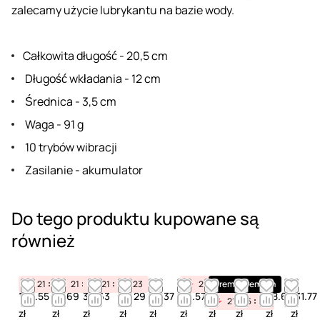
zalecamy użycie lubrykantu na bazie wody.
Całkowita długość - 20,5 cm
Długość wkładania - 12 cm
Średnica - 3,5 cm
Waga - 91 g
10 trybów wibracji
Zasilanie - akumulator
Do tego produktu kupowane są
również
21
15
23
21
15
21
23
15
23
21
15
Premium
23
Premium
120.55
53.69
36.63
28.29
23.37
39.57
22.61
57.81
68.66
131.77
21
15
23
zł
zł
zł
zł
zł
zł
zł
zł
zł
zł