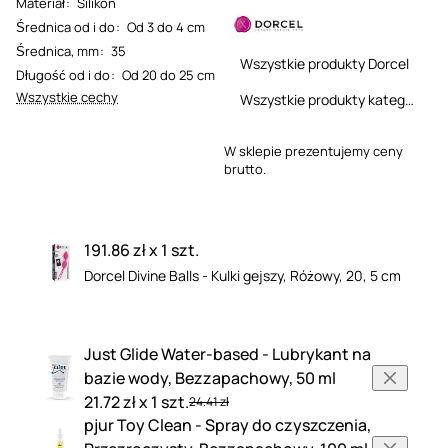
Materiał
:
Silikon
Średnica od i do
:
Od 3 do 4 cm
Średnica, mm
:
35
Wszystkie produkty Dorcel
Długość od i do
:
Od 20 do 25 cm
Wszystkie cechy
Wszystkie produkty kategorii
W sklepie prezentujemy ceny
brutto.
191.86 zł x 1 szt.
Dorcel Divine Balls - Kulki gejszy, Różowy, 20, 5 cm
Just Glide Water-based - Lubrykant na
bazie wody, Bezzapachowy, 50 ml
21.72 zł x 1 szt.
24.41 zł
pjur Toy Clean - Spray do czyszczenia,