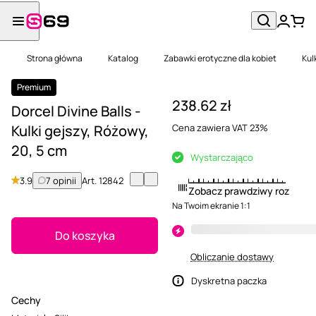
Strona główna
Katalog
Zabawki erotyczne dla kobiet
Kul
Premium
238.62 zł
Dorcel Divine Balls -
Kulki gejszy, Różowy,
Cena zawiera VAT 23%
20, 5 cm
Wystarczająco
3.9
7 opinii
Art.
12842
Zobacz prawdziwy rozmiar
Na Twoim ekranie 1:1
Do koszyka
Obliczanie dostawy
Dyskretna paczka
Cechy