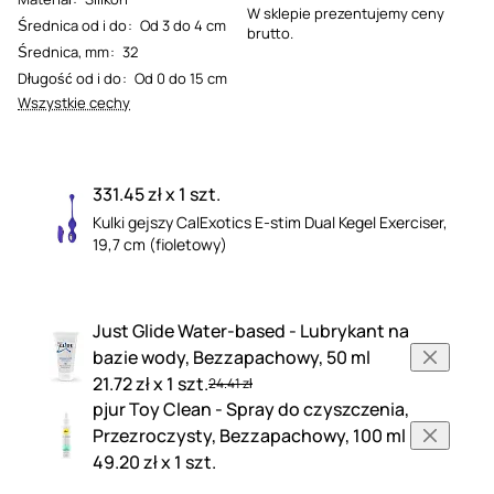
W sklepie prezentujemy ceny
Średnica od i do
:
Od 3 do 4 cm
brutto.
Średnica, mm
:
32
Długość od i do
:
Od 0 do 15 cm
Wszystkie cechy
331.45 zł x 1 szt.
Kulki gejszy CalExotics E-stim Dual Kegel Exerciser,
19,7 cm (fioletowy)
Just Glide Water-based - Lubrykant na
bazie wody, Bezzapachowy, 50 ml
21.72 zł x 1 szt.
24.41 zł
pjur Toy Clean - Spray do czyszczenia,
Przezroczysty, Bezzapachowy, 100 ml
49.20 zł x 1 szt.