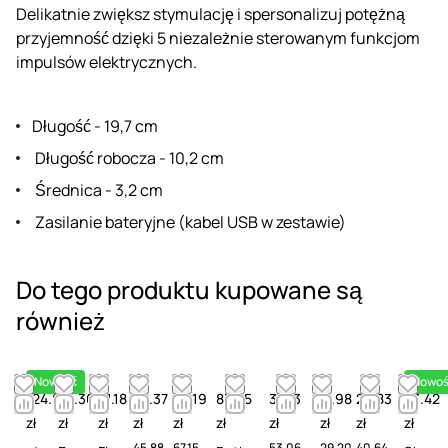
Delikatnie zwiększ stymulację i spersonalizuj potężną
przyjemność dzięki 5 niezależnie sterowanym funkcjom
impulsów elektrycznych.
Długość - 19,7 cm
Długość robocza - 10,2 cm
Średnica - 3,2 cm
Zasilanie bateryjne (kabel USB w zestawie)
Do tego produktu kupowane są
również
Nowość
Nowoś
124.87
58.36
81.18
23.37
65.19
83.25
38.13
11.98
25.83
43.42
zł
zł
zł
zł
zł
zł
zł
zł
zł
zł
45.88
67.15
53.06
29.20
40.64