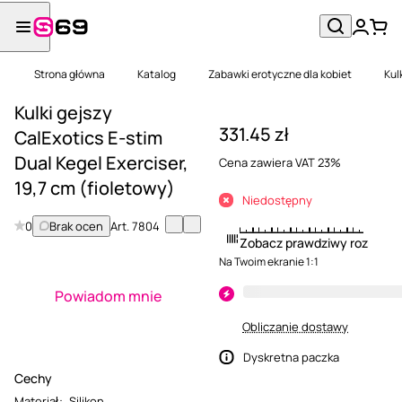
Strona główna
Katalog
Zabawki erotyczne dla kobiet
Kul
Kulki gejszy
331.45 zł
CalExotics E-stim
Dual Kegel Exerciser,
Cena zawiera VAT 23%
19,7 cm (fioletowy)
Niedostępny
0
Brak ocen
Art.
7804
Zobacz prawdziwy rozmiar
Na Twoim ekranie 1:1
Powiadom mnie
Obliczanie dostawy
Dyskretna paczka
Cechy
Materiał
:
Silikon