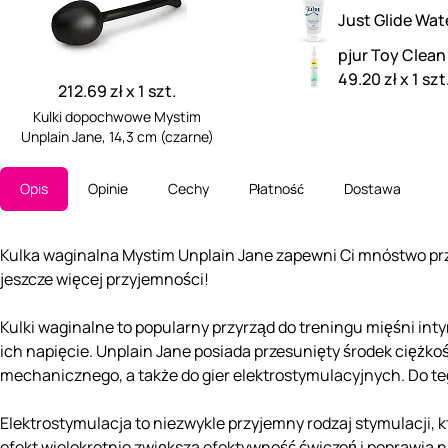
Just Glide Wat
pjur Toy Clean
49.20 zł x 1 szt
212.69 zł x 1 szt.
Kulki dopochwowe Mystim
Unplain Jane, 14,3 cm (czarne)
Opis
Opinie
Cechy
Płatność
Dostawa
Kulka waginalna Mystim Unplain Jane zapewni Ci mnóstwo prz
jeszcze więcej przyjemności!
Kulki waginalne to popularny przyrząd do treningu mięśni in
ich napięcie. Unplain Jane posiada przesunięty środek ciężkoś
mechanicznego, a także do gier elektrostymulacyjnych. Do te
Elektrostymulacja to niezwykle przyjemny rodzaj stymulacji, k
efekt wielokrotnie zwiększa efektywność ćwiczeń i poprawia 