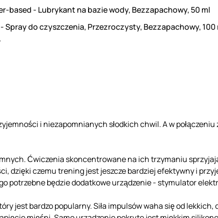
er-based - Lubrykant na bazie wody, Bezzapachowy, 50 ml
 - Spray do czyszczenia, Przezroczysty, Bezzapachowy, 100
.
yjemności i niezapomnianych słodkich chwil. A w połączeniu 
tymnych. Ćwiczenia skoncentrowane na ich trzymaniu sprzyjaj
ci, dzięki czemu trening jest jeszcze bardziej efektywny i pr
go potrzebne będzie dodatkowe urządzenie - stymulator elekt
tóry jest bardzo popularny. Siła impulsów waha się od lekkich,
napięcie mięśni. Samo urządzenie pokryte jest miękkim siliko