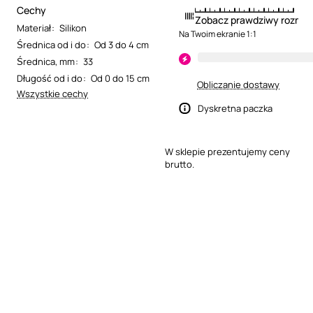
Cechy
Zobacz prawdziwy rozmia
Materiał
:
Silikon
Na Twoim ekranie 1:1
Średnica od i do
:
Od 3 do 4 cm
Średnica, mm
:
33
Długość od i do
:
Od 0 do 15 cm
Obliczanie dostawy
Wszystkie cechy
Dyskretna paczka
W sklepie prezentujemy ceny
brutto.