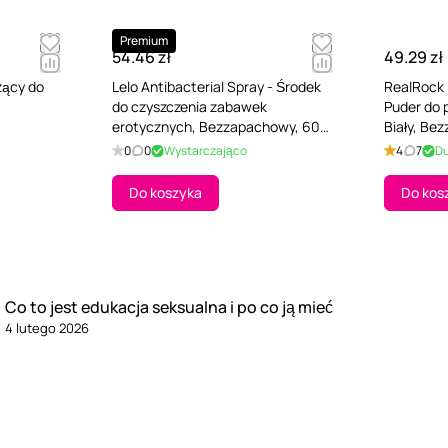
Premium
54.46 zł
49.29 zł
zący do
Lelo Antibacterial Spray - Środek
RealRock 
do czyszczenia zabawek
Puder do 
erotycznych, Bezzapachowy, 60
Biały, Be
ml
0
0
Wystarczająco
4
7
D
Do koszyka
Do kos
Co to jest edukacja seksualna i po co ją mieć
4 lutego 2026