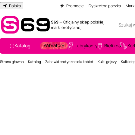
Polska
Promocje
Dyskretna paczka
Mark
S69
— Oficjalny sklep polskiej
marki erotycznej
Wibratory
Katalog
Lubrykanty
Bielizna
Kor
Strona główna
Katalog
Zabawki erotyczne dla kobiet
Kulki gejszy
Kulki do