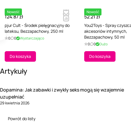
Nowość
Nowość
124.87 zł
52.21 zł
pjur Cult - Środek pielęgnacyjny do
You2Toys - Spray czyszc
lateksu, Bezzapachowy, 250 ml
akcesoriów intymnych,
Bezzapachowy, 50 ml
0
0
Wystarczająco
0
0
Dużo
Do koszyka
Do koszyka
Artykuły
Dopamina: Jak zabawki i zwykły seks mogą się wzajemnie
uzupełniać
29 kwietnia 2026
Powrót do listy