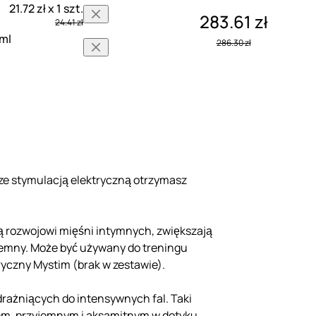
21.72 zł x 1 szt.
283.61 zł
24.41 zł
 ml
286.30 zł
ze stymulacją elektryczną otrzymasz
ą rozwojowi mięśni intymnych, zwiększają
zyjemny. Może być używany do treningu
ryczny Mystim (brak w zestawie).
 drażniących do intensywnych fal. Taki
nem, przyjemnym i aksamitnym w dotyku,