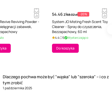
54.46 zł
-20%
68.02 zł
Revive Reviving Powder -
System JO Misting Fresh Scent Toy
pielęgnacji zabawek,
Cleaner - Spray do czyszczenia,
zzapachowy
Bezzapachowy, 60 ml
użo
4.4
5
Wystarczająco
zyka
Do koszyka
Dlaczego pochwa może być "wąska" lub "szeroka" – i co z
tym zrobić
1 października 2025