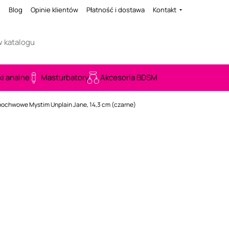
i
Blog
Opinie klientów
Płatność i dostawa
Kontakt
ki analne
Masturbatory
Akcesoria BDSM
pochwowe Mystim Unplain Jane, 14,3 cm (czarne)