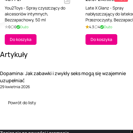
You2Toys - Spray czyszczący do
Late X Glanz - Spray
akcesoriów intymnych,
nabłyszczający do lateks
Bezzapachowy, 50 ml
Przezroczysty, Bezzapac
ml
0
0
Dużo
4.3
4
Dużo
Do koszyka
Do koszyka
Artykuły
Dopamina: Jak zabawki i zwykły seks mogą się wzajemnie
uzupełniać
29 kwietnia 2026
Powrót do listy