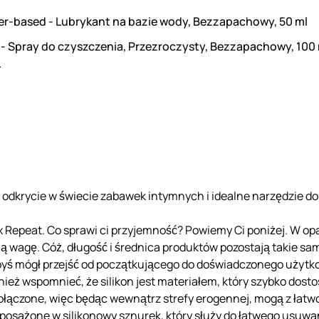
er-based - Lubrykant na bazie wody, Bezzapachowy, 50 ml
 - Spray do czyszczenia, Przezroczysty, Bezzapachowy, 100
.
odkrycie w świecie zabawek intymnych i idealne narzędzie do
Repeat. Co sprawi ci przyjemność? Powiemy Ci poniżej. W opa
ą wagę. Cóż, długość i średnica produktów pozostają takie sam
 abyś mógł przejść od początkującego do doświadczonego użytk
wnież wspomnieć, że silikon jest materiałem, który szybko dost
połączone, więc będąc wewnątrz strefy erogennej, mogą z łatwo
osażone w silikonowy sznurek, który służy do łatwego usuwani