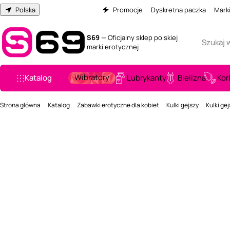
Polska
Promocje
Dyskretna paczka
Mark
S69
— Oficjalny sklep polskiej
marki erotycznej
Wibratory
Katalog
Lubrykanty
Bielizna
Kor
Strona główna
Katalog
Zabawki erotyczne dla kobiet
Kulki gejszy
Kulki ge