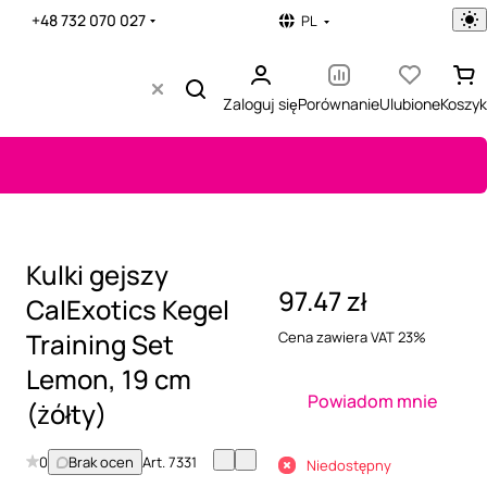
+48 732 070 027
PL
Zaloguj się
Porównanie
Ulubione
Koszyk
Kulki gejszy
97.47 zł
CalExotics Kegel
Training Set
Cena zawiera VAT 23%
Lemon, 19 cm
Powiadom mnie
(żółty)
0
Brak ocen
Art.
7331
Niedostępny