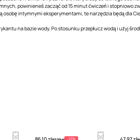
mnych, powinieneś zacząć od 15 minut ćwiczeń i stopniowo zwi
ą osobę intymnymi eksperymentami, te narzędzia będą dla Cie
ykantu na bazie wody. Po stosunku przepłucz wodą i użyj śro
86.10 zł
47.97 zł
-12%
97.29 zł
5