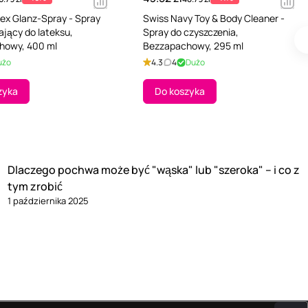
tex Glanz-Spray - Spray
Swiss Navy Toy & Body Cleaner -
ający do lateksu,
Spray do czyszczenia,
howy, 400 ml
Bezzapachowy, 295 ml
użo
4.3
4
Dużo
zyka
Do koszyka
Dlaczego pochwa może być "wąska" lub "szeroka" – i co z
tym zrobić
1 października 2025