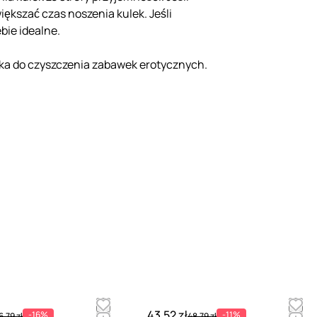
ększać czas noszenia kulek. Jeśli
bie idealne.
dka do czyszczenia zabawek erotycznych.
43.52 zł
-16%
-11%
6.79 zł
48.79 zł