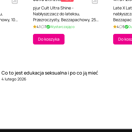
pjur Cult Ultra Shine -
Late X La
u,
Nabłyszczacz do lateksu,
nabłyszcz
howy, 100
Przezroczysty, Bezzapachowy, 250
Bezzapac
ml
4.1
7
Wystarczająco
4
5
D
Do koszyka
Do kos
Co to jest edukacja seksualna i po co ją mieć
4 lutego 2026