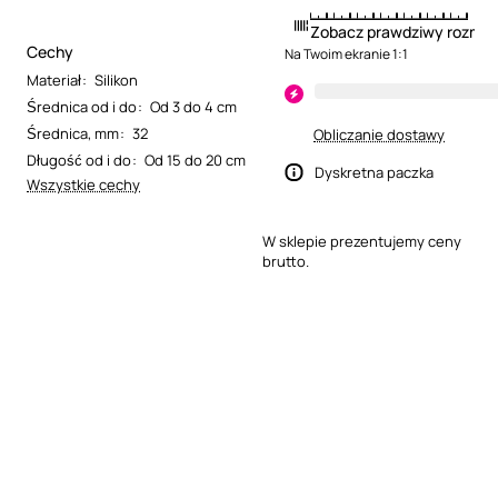
Zobacz prawdziwy rozmia
Cechy
Na Twoim ekranie 1:1
Materiał
:
Silikon
Średnica od i do
:
Od 3 do 4 cm
Średnica, mm
:
32
Obliczanie dostawy
Długość od i do
:
Od 15 do 20 cm
Dyskretna paczka
Wszystkie cechy
W sklepie prezentujemy ceny
brutto.