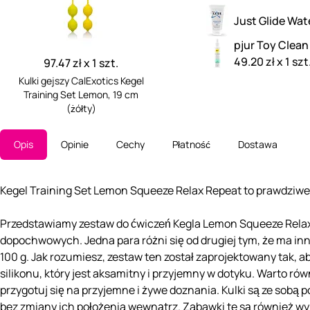
Just Glide Wat
pjur Toy Clean
49.20 zł x 1 szt
97.47 zł x 1 szt.
Kulki gejszy CalExotics Kegel
Training Set Lemon, 19 cm
(żółty)
Opis
Opinie
Cechy
Płatność
Dostawa
Kegel Training Set Lemon Squeeze Relax Repeat to prawdziwe 
Przedstawiamy zestaw do ćwiczeń Kegla Lemon Squeeze Relax 
dopochwowych. Jedna para różni się od drugiej tym, że ma inn
100 g. Jak rozumiesz, zestaw ten został zaprojektowany tak,
silikonu, który jest aksamitny i przyjemny w dotyku. Warto ró
przygotuj się na przyjemne i żywe doznania. Kulki są ze sobą 
bez zmiany ich położenia wewnątrz. Zabawki te są również wyp