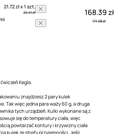
21.72 zł x 1 szt.
168.39 zł
24.41 zł
 ml
171.08 zł
 ćwiczeń Kegla.
kowaniu znajdziesz 2 pary kulek
e. Tak więc jedna para waży 60 g, a druga
ownika tych urządzeń. Kulki wykonane są z
osowuje się do temperatury ciała, więc
ścią powtarzać kontury i krzywizny ciała
a kulek ze strefy przyjemności. Jeśli