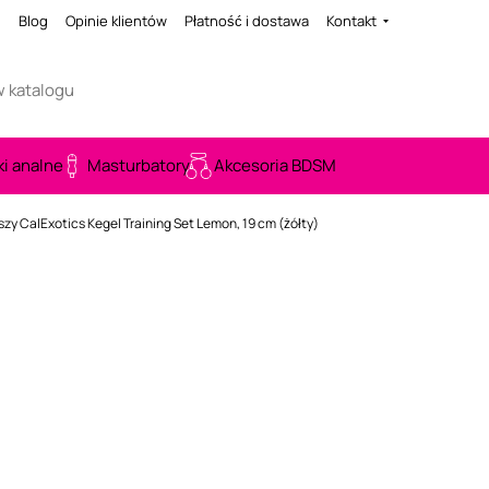
i
Blog
Opinie klientów
Płatność i dostawa
Kontakt
ki analne
Masturbatory
Akcesoria BDSM
jszy CalExotics Kegel Training Set Lemon, 19 cm (żółty)