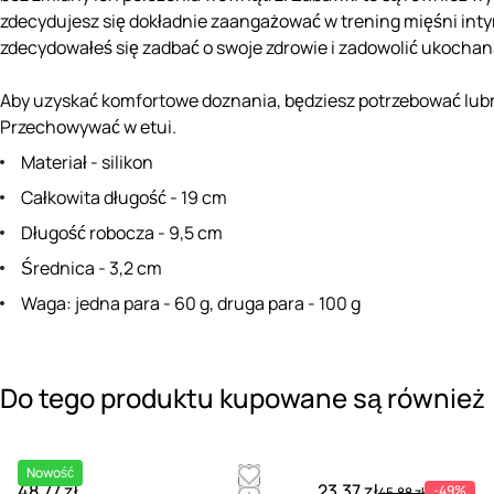
zdecydujesz się dokładnie zaangażować w trening mięśni inty
zdecydowałeś się zadbać o swoje zdrowie i zadowolić ukochan
Aby uzyskać komfortowe doznania, będziesz potrzebować lubr
Przechowywać w etui.
Materiał - silikon
Całkowita długość - 19 cm
Długość robocza - 9,5 cm
Średnica - 3,2 cm
Waga: jedna para - 60 g, druga para - 100 g
Do tego produktu kupowane są również
Nowość
48.77 zł
23.37 zł
-49%
45.88 zł