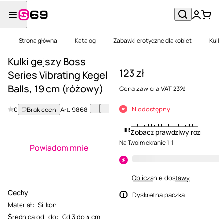
Strona główna
Katalog
Zabawki erotyczne dla kobiet
Kul
Kulki gejszy Boss
123 zł
Series Vibrating Kegel
Balls, 19 cm (różowy)
Cena zawiera VAT 23%
Niedostępny
0
Brak ocen
Art.
9868
Zobacz prawdziwy rozmiar
Na Twoim ekranie 1:1
Powiadom mnie
Obliczanie dostawy
Cechy
Dyskretna paczka
Materiał
:
Silikon
Średnica od i do
:
Od 3 do 4 cm