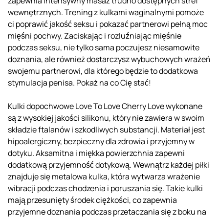
zapewnia intensywny masaż trudno dostępnych stref
wewnętrznych. Trening z kulkami waginalnymi pomoże
ci poprawić jakość seksu i pokazać partnerowi pełną moc
mięśni pochwy. Zaciskając i rozluźniając mięśnie
podczas seksu, nie tylko sama poczujesz niesamowite
doznania, ale również dostarczysz wybuchowych wrażeń
swojemu partnerowi, dla którego będzie to dodatkowa
stymulacja penisa. Pokaż na co Cię stać!
Kulki dopochwowe Love To Love Cherry Love wykonane
są z wysokiej jakości silikonu, który nie zawiera w swoim
składzie ftalanów i szkodliwych substancji. Materiał jest
hipoalergiczny, bezpieczny dla zdrowia i przyjemny w
dotyku. Aksamitna i miękka powierzchnia zapewni
dodatkową przyjemność dotykową. Wewnątrz każdej piłki
znajduje się metalowa kulka, która wytwarza wrażenie
wibracji podczas chodzenia i poruszania się. Takie kulki
mają przesunięty środek ciężkości, co zapewnia
przyjemne doznania podczas przetaczania się z boku na