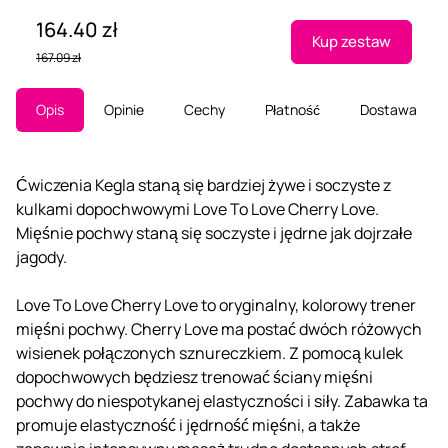
164.40 zł
Kup zestaw
167.09 zł
Opis
Opinie
Cechy
Płatność
Dostawa
Ćwiczenia Kegla staną się bardziej żywe i soczyste z
kulkami dopochwowymi Love To Love Cherry Love.
Mięśnie pochwy staną się soczyste i jędrne jak dojrzałe
jagody.
Love To Love Cherry Love to oryginalny, kolorowy trener
mięśni pochwy. Cherry Love ma postać dwóch różowych
wisienek połączonych sznureczkiem. Z pomocą kulek
dopochwowych będziesz trenować ściany mięśni
pochwy do niespotykanej elastyczności i siły. Zabawka ta
promuje elastyczność i jędrność mięśni, a także