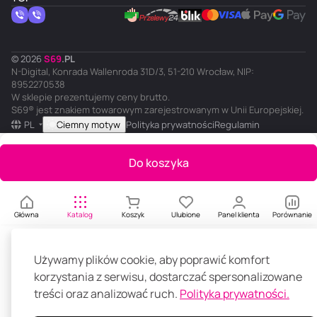
© 2026
S
69
.
PL
N-Digital, Konrada Wallenroda 31D/3, 51-210 Wrocław, NIP:
8952270538
W sklepie prezentujemy ceny brutto.
S69® jest znakiem towarowym zarejestrowanym w Unii Europejskiej.
PL
Ciemny motyw
Polityka prywatności
Regulamin
Do koszyka
Główna
Katalog
Koszyk
Ulubione
Panel klienta
Porównanie
Używamy plików cookie, aby poprawić komfort
korzystania z serwisu, dostarczać spersonalizowane
treści oraz analizować ruch.
Polityka prywatności.