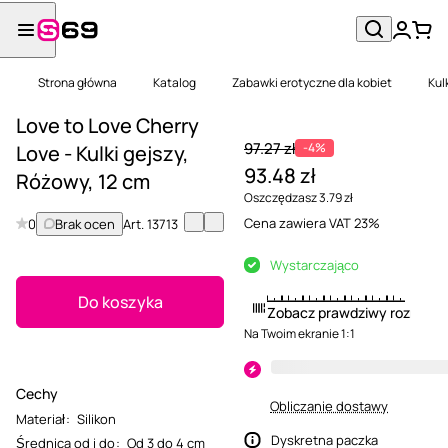
Strona główna
Katalog
Zabawki erotyczne dla kobiet
Kul
Love to Love Cherry
97.27 zł
-4%
Love - Kulki gejszy,
93.48 zł
Różowy, 12 cm
Oszczędzasz 3.79 zł
Cena zawiera VAT 23%
0
Brak ocen
Art.
13713
Wystarczająco
Do koszyka
Zobacz prawdziwy rozmiar
Na Twoim ekranie 1:1
Cechy
Obliczanie dostawy
Materiał
:
Silikon
Dyskretna paczka
Średnica od i do
:
Od 3 do 4 cm