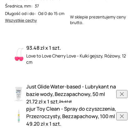
Średnica, mm
:
37
Długość od i do
:
Od 0 do 15 cm
W sklepie prezentujemy ceny
Wszystkie cechy
brutto.
93.48 zł x 1 szt.
Love to Love Cherry Love - Kulki gejszy, Różowy, 12
cm
Just Glide Water-based - Lubrykant na
bazie wody, Bezzapachowy, 50 ml
21.72 zł x 1 szt.
24.41 zł
pjur Toy Clean - Spray do czyszczenia,
Przezroczysty, Bezzapachowy, 100 ml
49.20 zł x 1 szt.