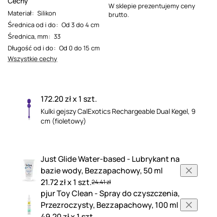
Cechy
W sklepie prezentujemy ceny
Materiał
:
Silikon
brutto.
Średnica od i do
:
Od 3 do 4 cm
Średnica, mm
:
33
Długość od i do
:
Od 0 do 15 cm
Wszystkie cechy
172.20 zł x 1 szt.
Kulki gejszy CalExotics Rechargeable Dual Kegel, 9
cm (fioletowy)
Just Glide Water-based - Lubrykant na
bazie wody, Bezzapachowy, 50 ml
21.72 zł x 1 szt.
24.41 zł
pjur Toy Clean - Spray do czyszczenia,
Przezroczysty, Bezzapachowy, 100 ml
49.20 zł x 1 szt.