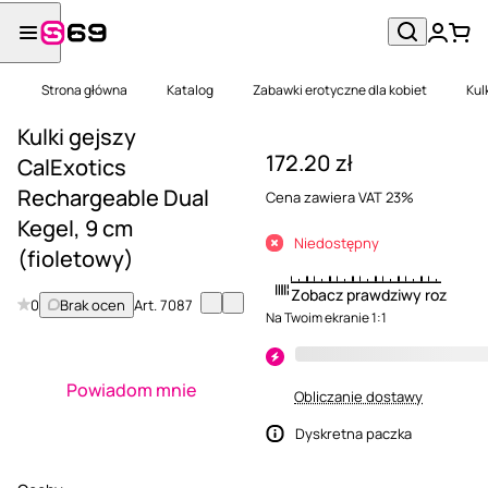
Strona główna
Katalog
Zabawki erotyczne dla kobiet
Kul
Kulki gejszy
172.20 zł
CalExotics
Rechargeable Dual
Cena zawiera VAT 23%
Kegel, 9 cm
Niedostępny
(fioletowy)
Zobacz prawdziwy rozmiar
0
Brak ocen
Art.
7087
Na Twoim ekranie 1:1
Powiadom mnie
Obliczanie dostawy
Dyskretna paczka