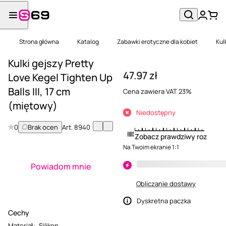
Strona główna
Katalog
Zabawki erotyczne dla kobiet
Kul
Kulki gejszy Pretty
47.97 zł
Love Kegel Tighten Up
Balls III, 17 cm
Cena zawiera VAT 23%
(miętowy)
Niedostępny
0
Brak ocen
Art.
8940
Zobacz prawdziwy rozmiar
Na Twoim ekranie 1:1
Powiadom mnie
Obliczanie dostawy
Dyskretna paczka
Cechy
Materiał
:
Silikon