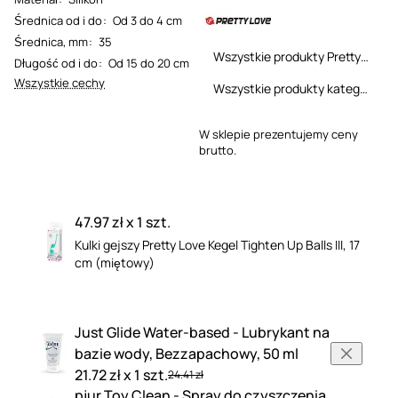
Średnica od i do
:
Od 3 do 4 cm
Średnica, mm
:
35
Wszystkie produkty Pretty Love
Długość od i do
:
Od 15 do 20 cm
Wszystkie cechy
Wszystkie produkty kategorii
W sklepie prezentujemy ceny
brutto.
47.97 zł x 1 szt.
Kulki gejszy Pretty Love Kegel Tighten Up Balls III, 17
cm (miętowy)
Just Glide Water-based - Lubrykant na
bazie wody, Bezzapachowy, 50 ml
21.72 zł x 1 szt.
24.41 zł
pjur Toy Clean - Spray do czyszczenia,