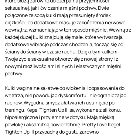
które służą zarówno do czerpania przyjemności
seksualnej, jak i ćwiczenia mięśni pochwy. Dwie
połączone ze sobą kulki mają przesunięty środek
ciężkości, co dodatkowo masuje zakończenia nerwowe
wewnątrz, wzmacniając w ten sposób mięśnie. Wewnątrz
każdej dużej kulki znajdują się małe, które wytwarzają
dodatkowe wibracje podczas chodzenia, tocząc się od
ściany do ściany w czasie ruchu. Dzięki tym kulkom
Twoje życie seksualne otworzy się z nowej strony i z
nowymi możliwościami silnych i elastycznych mięśni
pochwy.
Kulki waginalne są łatwe do włożenia i dopasowania do
wnętrza, nie powodując dyskomfortu i nie ograniczając
ruchów. Wygodna smycz ułatwia ich usunięcie po
treningu. Kegel Tighten Up III są wykonane z silikonu,
hipoalergiczne i przyjemne w dotyku. Mają miękką
powłokę i aksamitną powierzchnię. Pretty Love Kegel
Tighten Up III przypadną do gustu zarówno