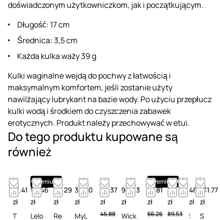
doświadczonym użytkowniczkom, jak i początkującym.
Długość: 17 cm
Średnica: 3,5 cm
Każda kulka waży 39 g
Kulki waginalne wejdą do pochwy z łatwością i
maksymalnym komfortem, jeśli zostanie użyty
nawilżający lubrykant na bazie wody. Po użyciu przepłucz
kulki wodą i środkiem do czyszczenia zabawek
erotycznych. Produkt należy przechowywać w etui.
Do tego produktu kupowane są
również
Premium
Premium
41.41
54.46
49.29
32.20
23.37
90.53
57.81
66.42
48.61
131.77
zł
zł
zł
zł
zł
zł
zł
zł
zł
zł
45.88
66.26
89.53
T
Lelo
Re
MyL
Wick
S
S