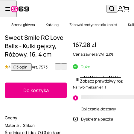
Strona główna
Katalog
Zabawki erotyczne dla kobiet
Kul
Sweet Smile RC Love
167.28 zł
Balls - Kulki gejszy,
Różowy, 16, 4 cm
Cena zawiera VAT 23%
Dużo
4
3 opinii
Art.
7573
Zobacz prawdziwy rozmiar
Na Twoim ekranie 1:1
Do koszyka
Obliczanie dostawy
Cechy
Dyskretna paczka
Materiał
:
Silikon
Średnica od i do
:
Od 3 do 4 cm