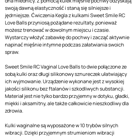
dna miednicy. Z pomocą kulek mięśnie pochwy odzyskają
swoją dawną elastyczność i staną się silniejsze i
jędrniejsze. Ćwiczenia Kegla z kulkami Sweet Smile RC
Love Balls przyniosą pożądane rezultaty, ponieważ
możesz trenować w dowolnym miejscu i czasie.
Wystarczy włożyć zabawkę do pochwy i zacząć aktywnie
napinać mięśnie intymne podczas załatwiania swoich
spraw.
Sweet Smile RC Vaginal Love Balls to dwie połączone ze
sobą kulki oraz długi silikonowy sznureczek ułatwiający
ich wyjmowanie. Urządzenie wykonane jest z wysokiej
jakości silikonu bez ftalanów i szkodliwych substancji.
Materiał jest nie tylko bardzo przyjemny w dotyku, gładki,
miękki i aksamitny, ale także całkowicie nieszkodliwy dla
zdrowia.
Kulki waginalne są wyposażone w 10 trybów silnych
wibracji. Dzięki przyjemnym strumieniom wibracji