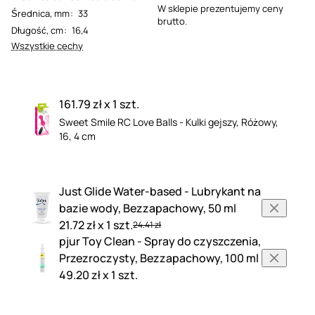
W sklepie prezentujemy ceny
Średnica, mm
:
33
brutto.
Długość, cm
:
16,4
Wszystkie cechy
161.79 zł x 1 szt.
Sweet Smile RC Love Balls - Kulki gejszy, Różowy,
16, 4 cm
Just Glide Water-based - Lubrykant na
bazie wody, Bezzapachowy, 50 ml
21.72 zł x 1 szt.
24.41 zł
pjur Toy Clean - Spray do czyszczenia,
Przezroczysty, Bezzapachowy, 100 ml
49.20 zł x 1 szt.