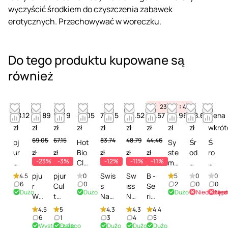
wyczyścić środkiem do czyszczenia zabawek
erotycznych. Przechowywać w woreczku.
Do tego produktu kupowane są
również
23
17
41
58.12
52.89
65.19
47.05
73.65
43.52
39.57
63.96
68.66
Cena
zł
zł
zł
zł
zł
zł
zł
zł
zł
wkrót
69.05
67.15
83.74
48.79
44.46
pj
Hot
Sy
Śr
Ś
ur
Bio
ste
od
ro
zł
zł
zł
zł
zł
-23%
-3%
-12%
-11%
-11%
M
Cle
m
ek
d
ed
ane
JO
do
e
pju
pjur
Swis
Sw
B -
4.5
0
5
0
0
Cl
r
Mis
cz
k
6
0
2
0
0
r
Cul
s
iss
Se
Dużo
Dużo
Dużo
Niedostęp
Nied
ea
Spr
tin
ys
c
We
t
Nav
Na
rie
n -
ay -
g
zc
z
-
Dre
y
vy
s
4.5
5
4.3
4.3
4.4
Sp
Śro
Toy
ze
y
Vib
ssin
Toy
To
He
6
1
3
4
5
ra
dek
Cle
ni
sz
Wystarczająco
Dużo
Dużo
Dużo
Dużo
e
g
&
y &
alt