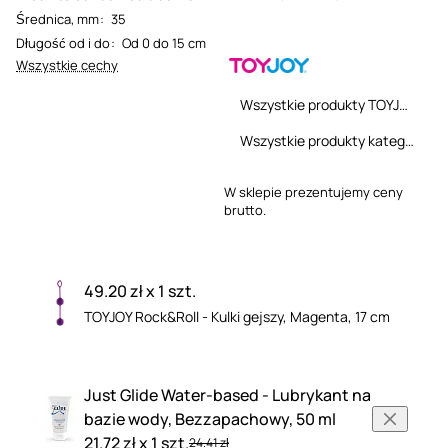
Średnica, mm
:
35
Długość od i do
:
Od 0 do 15 cm
Wszystkie cechy
Wszystkie produkty TOYJOY
Wszystkie produkty kategorii
W sklepie prezentujemy ceny
brutto.
49.20 zł x 1 szt.
TOYJOY Rock&Roll - Kulki gejszy, Magenta, 17 cm
Just Glide Water-based - Lubrykant na
bazie wody, Bezzapachowy, 50 ml
21.72 zł x 1 szt.
24.41 zł