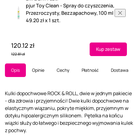
pjur Toy Clean - Spray do czyszczenia,
Przezroczysty, Bezzapachowy, 100 ml
49.20 zł x 1 szt.
120.12 zł
Kup zestaw
122.81 zł
Opis
Opinie
Cechy
Płatność
Dostawa
Kulki dopochwowe ROCK & ROLL, dwie w jednym pakiecie
- dla zdrowia i przyjemności! Dwie kulki dopochwowe na
elastycznym wiązaniu, pokryte miękkim, przyjemnym w
dotyku hipoalergicznym silikonem. Pętelka na końcu
wiązki służy do łatwego i bezpiecznego wyjmowania kulek
z pochwy.