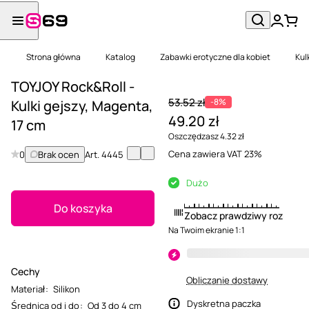
Strona główna
Katalog
Zabawki erotyczne dla kobiet
Kul
TOYJOY Rock&Roll -
53.52 zł
-8%
Kulki gejszy, Magenta,
49.20 zł
17 cm
Oszczędzasz 4.32 zł
Cena zawiera VAT 23%
0
Brak ocen
Art.
4445
Dużo
Do koszyka
Zobacz prawdziwy rozmiar
Na Twoim ekranie 1:1
Cechy
Obliczanie dostawy
Materiał
:
Silikon
Dyskretna paczka
Średnica od i do
:
Od 3 do 4 cm