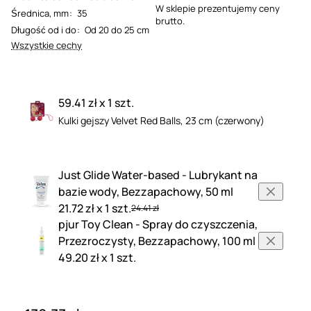
W sklepie prezentujemy ceny
Średnica, mm
:
35
brutto.
Długość od i do
:
Od 20 do 25 cm
Wszystkie cechy
59.41 zł x 1 szt.
Kulki gejszy Velvet Red Balls, 23 cm (czerwony)
Just Glide Water-based - Lubrykant na
bazie wody, Bezzapachowy, 50 ml
21.72 zł x 1 szt.
24.41 zł
pjur Toy Clean - Spray do czyszczenia,
Przezroczysty, Bezzapachowy, 100 ml
49.20 zł x 1 szt.