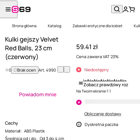
Strona główna
Katalog
Zabawki erotyczne dla kobiet
Kul
Kulki gejszy Velvet
59.41 zł
Red Balls, 23 cm
(czerwony)
Cena zawiera VAT 23%
Niedostępny
0
Brak ocen
Art.
4990
Zobacz prawdziwy rozmiar
Na Twoim ekranie 1:1
Powiadom mnie
Obliczanie dostawy
Cechy
Dyskretna paczka
Materiał
:
ABS Plastik
Średnica od i do
:
Od 3 do 4 cm