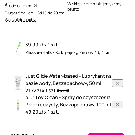
W sklepie prezentujemy ceny
Średnica, mm
:
27
brutto.
Długość od i do
:
Od 15 do 20 cm
Wszystkie cechy
39.90 zł x 1 szt.
Pleasure Balls - Kulki gejszy, Zielony, 16, 4 cm
Just Glide Water-based - Lubrykant na
bazie wody, Bezzapachowy, 50 ml
21.72 zł x 1 szt.
24.41 zł
pjur Toy Clean - Spray do czyszczenia,
Przezroczysty, Bezzapachowy, 100 ml
49.20 zł x 1 szt.