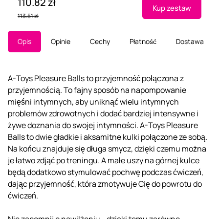
110.82 zł
Kup zestaw
113.51 zł
Opis
Opinie
Cechy
Płatność
Dostawa
A-Toys Pleasure Balls to przyjemność połączona z
przyjemnością. To fajny sposób na napompowanie
mięśni intymnych, aby uniknąć wielu intymnych
problemów zdrowotnych i dodać bardziej intensywne i
żywe doznania do swojej intymności. A-Toys Pleasure
Balls to dwie gładkie i aksamitne kulki połączone ze sobą.
Na końcu znajduje się długa smycz, dzięki czemu można
je łatwo zdjąć po treningu. A małe uszy na górnej kulce
będą dodatkowo stymulować pochwę podczas ćwiczeń,
dając przyjemność, która zmotywuje Cię do powrotu do
ćwiczeń.
Nie zapomnij o nawilżeniu - dzięki temu zarówno