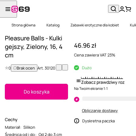
Strona główna
Katalog
Zabawki erotyczne dla kobiet
Kul
Pleasure Balls - Kulki
46.96 zł
gejszy, Zielony, 16, 4
cm
Cena zawiera VAT 23%
Dużo
0
Brak ocen
Art.
30120
Zobacz prawdziwy rozmiar
Na Twoim ekranie 1:1
Do koszyka
Obliczanie dostawy
Cechy
Dyskretna paczka
Materiał
:
Silikon
Średnica od i do
:
Od 2 do 3 cm