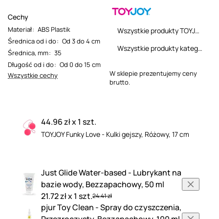
Cechy
Materiał
:
ABS Plastik
Wszystkie produkty TOYJOY
Średnica od i do
:
Od 3 do 4 cm
Wszystkie produkty kategorii
Średnica, mm
:
35
Długość od i do
:
Od 0 do 15 cm
W sklepie prezentujemy ceny
Wszystkie cechy
brutto.
44.96 zł x 1 szt.
TOYJOY Funky Love - Kulki gejszy, Różowy, 17 cm
Just Glide Water-based - Lubrykant na
bazie wody, Bezzapachowy, 50 ml
21.72 zł x 1 szt.
24.41 zł
pjur Toy Clean - Spray do czyszczenia,
Przezroczysty, Bezzapachowy, 100 ml