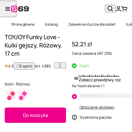
Strona główna
Katalog
Zabawki erotyczne dla kobiet
Kul
TOYJOY Funky Love -
52.21 zł
Kulki gejszy, Różowy,
17 cm
Cena zawiera VAT 23%
Dużo
4.5
6 opinii
Art.
4385
Zobacz prawdziwy rozmiar
Kolor:
Różowy
Na Twoim ekranie 1:1
Obliczanie dostawy
Do koszyka
Dyskretna paczka