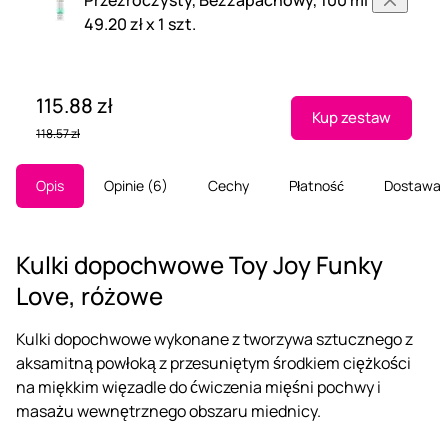
49.20 zł x 1 szt.
115.88 zł
Kup zestaw
118.57 zł
Opis
Opinie
6
Cechy
Płatność
Dostawa
Kulki dopochwowe Toy Joy Funky
Love, różowe
Kulki dopochwowe wykonane z tworzywa sztucznego z
aksamitną powłoką z przesuniętym środkiem ciężkości
na miękkim więzadle do ćwiczenia mięśni pochwy i
masażu wewnętrznego obszaru miednicy.