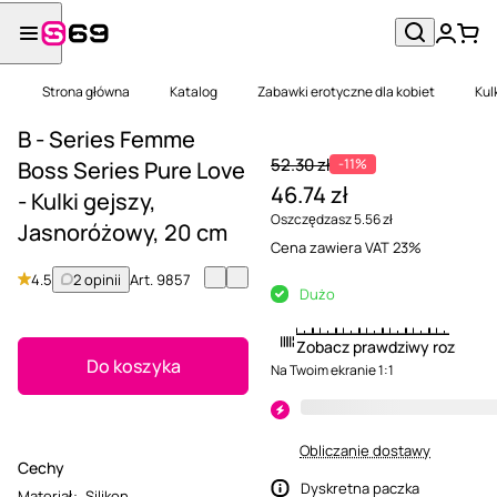
Strona główna
Katalog
Zabawki erotyczne dla kobiet
Kul
B - Series Femme
52.30 zł
-11%
Boss Series Pure Love
46.74 zł
- Kulki gejszy,
Oszczędzasz 5.56 zł
Jasnoróżowy, 20 cm
Cena zawiera VAT 23%
4.5
2 opinii
Art.
9857
Dużo
Zobacz prawdziwy rozmiar
Do koszyka
Na Twoim ekranie 1:1
Obliczanie dostawy
Cechy
Dyskretna paczka
Materiał
:
Silikon