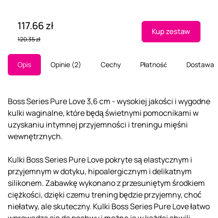
117.66 zł
Kup zestaw
120.35 zł
Opis
Opinie
2
Cechy
Płatność
Dostawa
Boss Series Pure Love 3,6 cm - wysokiej jakości i wygodne
kulki waginalne, które będą świetnymi pomocnikami w
uzyskaniu intymnej przyjemności i treningu mięśni
wewnętrznych.
Kulki Boss Series Pure Love pokryte są elastycznym i
przyjemnym w dotyku, hipoalergicznym i delikatnym
silikonem. Zabawkę wykonano z przesuniętym środkiem
ciężkości, dzięki czemu trening będzie przyjemny, choć
niełatwy, ale skuteczny. Kulki Boss Series Pure Love łatwo
wprowadza się do pochwy i można je w każdej chwili