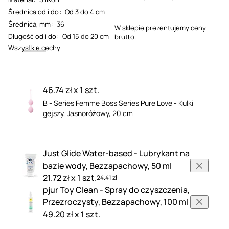
Średnica od i do
:
Od 3 do 4 cm
Średnica, mm
:
36
W sklepie prezentujemy ceny
Długość od i do
:
Od 15 do 20 cm
brutto.
Wszystkie cechy
46.74 zł x 1 szt.
B - Series Femme Boss Series Pure Love - Kulki
gejszy, Jasnoróżowy, 20 cm
Just Glide Water-based - Lubrykant na
bazie wody, Bezzapachowy, 50 ml
21.72 zł x 1 szt.
24.41 zł
pjur Toy Clean - Spray do czyszczenia,
Przezroczysty, Bezzapachowy, 100 ml
49.20 zł x 1 szt.