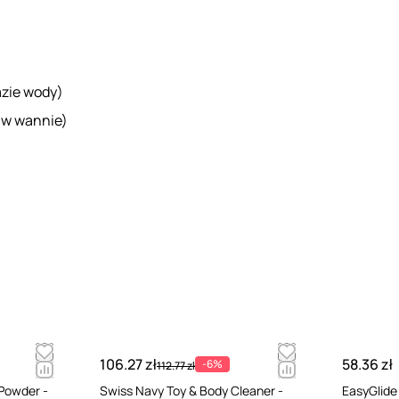
azie wody)
 w wannie)
106.27 zł
58.36 zł
-6%
112.77 zł
Powder -
Swiss Navy Toy & Body Cleaner -
EasyGlide