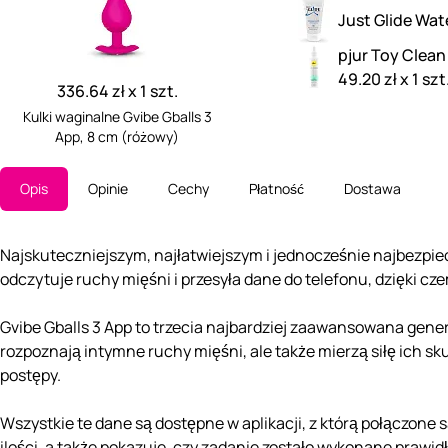
Just Glide Wat
pjur Toy Clean
49.20 zł x 1 szt
336.64 zł x 1 szt.
Kulki waginalne Gvibe Gballs 3
App, 8 cm (różowy)
Opis
Opinie
Cechy
Płatność
Dostawa
Najskuteczniejszym, najłatwiejszym i jednocześnie najbezpie
odczytuje ruchy mięśni i przesyła dane do telefonu, dzięki czemu
Gvibe Gballs 3 App to trzecia najbardziej zaawansowana generac
rozpoznają intymne ruchy mięśni, ale także mierzą siłę ich sku
postępy.
Wszystkie te dane są dostępne w aplikacji, z którą połączone 
ilości, a także pokazuje, czy zadanie zostało wykonane prawi