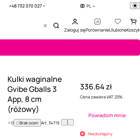
+48 732 070 027
PL
Zaloguj się
Porównanie
Ulubione
Koszyk
Kulki waginalne
336.64 zł
Gvibe Gballs 3
App, 8 cm
Cena zawiera VAT 23%
(różowy)
Powiadom mnie
0
Brak ocen
Art.
34719
Niedostępny