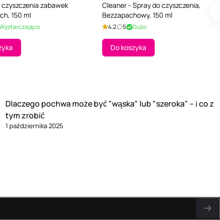
 czyszczenia zabawek
Cleaner - Spray do czyszczenia,
ch, 150 ml
Bezzapachowy, 150 ml
Wystarczająco
4.2
5
Dużo
zyka
Do koszyka
Dlaczego pochwa może być "wąska" lub "szeroka" – i co z
tym zrobić
1 października 2025