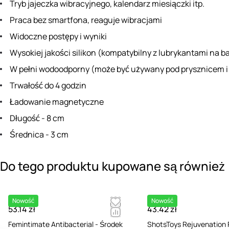
Tryb jajeczka wibracyjnego, kalendarz miesiączki itp.
Praca bez smartfona, reaguje wibracjami
Widoczne postępy i wyniki
Wysokiej jakości silikon (kompatybilny z lubrykantami na b
W pełni wodoodporny (może być używany pod prysznicem i
Trwałość do 4 godzin
Ładowanie magnetyczne
Długość - 8 cm
Średnica - 3 cm
Do tego produktu kupowane są również
Nowość
Nowość
53.14 zł
43.42 zł
Femintimate Antibacterial - Środek
ShotsToys Rejuvenation 