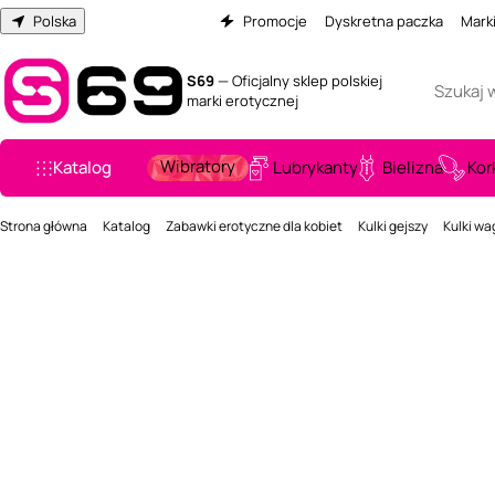
Polska
Promocje
Dyskretna paczka
Mark
S69
— Oficjalny sklep polskiej
marki erotycznej
Wibratory
Katalog
Lubrykanty
Bielizna
Kor
Strona główna
Katalog
Zabawki erotyczne dla kobiet
Kulki gejszy
Kulki wa