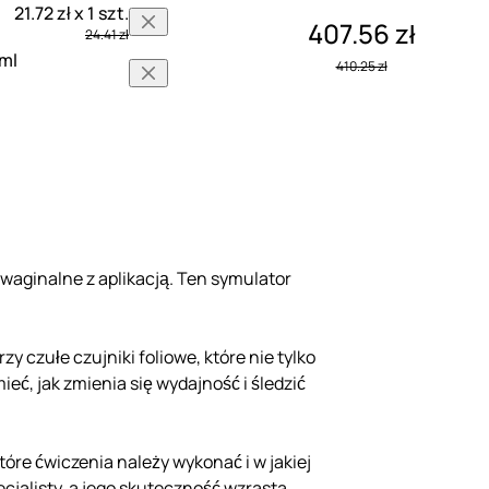
21.72 zł x 1 szt.
407.56 zł
24.41 zł
 ml
410.25 zł
waginalne z aplikacją. Ten symulator
 czułe czujniki foliowe, które nie tylko
ieć, jak zmienia się wydajność i śledzić
óre ćwiczenia należy wykonać i w jakiej
cjalisty, a jego skuteczność wzrasta.