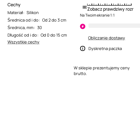
Cechy
Zobacz prawdziwy rozmia
Materiał
:
Silikon
Na Twoim ekranie 1:1
Średnica od i do
:
Od 2 do 3 cm
Średnica, mm
:
30
Długość od i do
:
Od 0 do 15 cm
Obliczanie dostawy
Wszystkie cechy
Dyskretna paczka
W sklepie prezentujemy ceny
brutto.