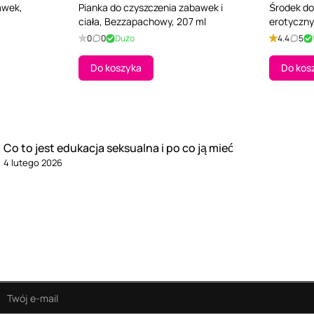
awek,
Pianka do czyszczenia zabawek i
Środek do
ciała, Bezzapachowy, 207 ml
erotyczny
0
0
Dużo
4.4
5
Do koszyka
Do kos
Co to jest edukacja seksualna i po co ją mieć
4 lutego 2026