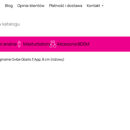
i
Blog
Opinie klientów
Płatność i dostawa
Kontakt
ki analne
Masturbatory
Akcesoria BDSM
ginalne Gvibe Gballs 3 App, 8 cm (różowy)