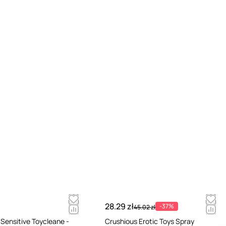
28.29 zł
-37%
45.02 zł
 Sensitive Toycleane -
Crushious Erotic Toys Spray