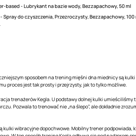
er-based - Lubrykant na bazie wody, Bezzapachowy, 50 ml
 - Spray do czyszczenia, Przezroczysty, Bezzapachowy, 100
.
czniejszym sposobem na trening mięśni dna miednicy są kulki 
 proces jest tak prosty i przejrzysty, jak to tylko możliwe.
ja trenażerów Kegla. U podstawy dolnej kulki umieściliśmy trzy
rczu. Pozwala to trenować nie „na ślepo”, ale dokładnie zrozum
są kulki wibracyjne dopochwowe. Mobilny trener podpowiada, kt
dłowo. W ten sposób trening Kegla odbywa się pod nadzorem spe