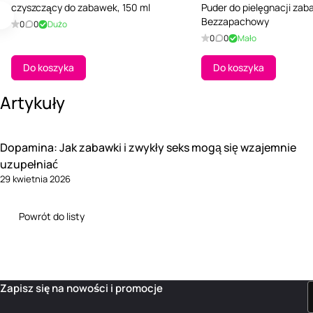
czyszczący do zabawek, 150 ml
Puder do pielęgnacji zab
Bezzapachowy
0
0
Dużo
0
0
Mało
Do koszyka
Do koszyka
Artykuły
Dopamina: Jak zabawki i zwykły seks mogą się wzajemnie
uzupełniać
29 kwietnia 2026
Powrót do listy
Zapisz się na nowości i promocje