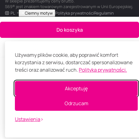
W sklepie prezentujemy ceny brutto.
S69® jest znakiem towarowym zarejestrowanym w Unii Europejskiej.
PL
Ciemny motyw
Polityka prywatności
Regulamin
Do koszyka
Główna
Katalog
Koszyk
Ulubione
Panel klienta
Porównanie
Używamy plików cookie, aby poprawić komfort
korzystania z serwisu, dostarczać spersonalizowane
treści oraz analizować ruch.
Polityka prywatności.
Akceptuję
Odrzucam
Ustawienia