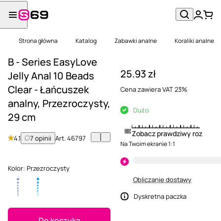
Strona główna
Katalog
Zabawki analne
Koraliki analne
B - Series EasyLove
25.93 zł
Jelly Anal 10 Beads
Clear - Łańcuszek
Cena zawiera VAT 23%
analny, Przezroczysty,
Dużo
29 cm
Zobacz prawdziwy rozmiar
4.1
7 opinii
Art.
46797
Na Twoim ekranie 1:1
Kolor:
Przezroczysty
Obliczanie dostawy
Dyskretna paczka
Do koszyka