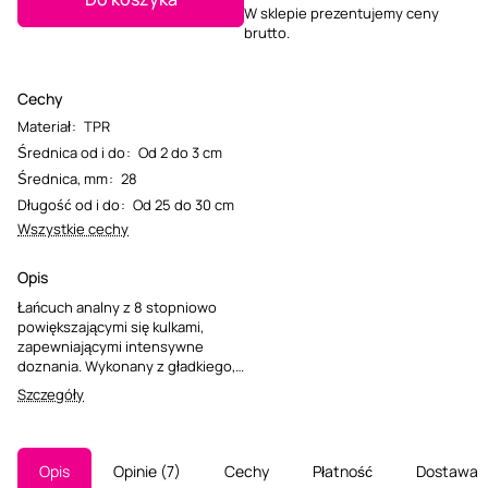
W sklepie prezentujemy ceny
brutto.
Cechy
Materiał
:
TPR
Średnica od i do
:
Od 2 do 3 cm
Średnica, mm
:
28
Długość od i do
:
Od 25 do 30 cm
Wszystkie cechy
Opis
Łańcuch analny z 8 stopniowo
powiększającymi się kulkami,
zapewniającymi intensywne
doznania. Wykonany z gładkiego,
hipoalergicznego materiału bez
Szczegóły
ftalanów. Całkowita długość
produktu wynosi 29 cm.
Opis
Opinie
7
Cechy
Płatność
Dostawa