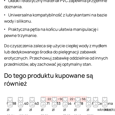
Gładki i elastyczny materiał PVC zapewnia przyjemne
doznania.
Uniwersalna kompatybilność z lubrykantami na bazie
wody i silikonu.
Praktyczna pętla na końcu ułatwia manipulację i
pewne trzymanie.
Do czyszczenia zaleca się użycie ciepłej wody z mydłem
lub dedykowanego środka do pielęgnacji zabawek
erotycznych. Przechowuj zabawkę oddzielnie od innych
przedmiotów, aby zachować jej optymalny stan.
Do tego produktu kupowane są
również
22
10
56
22
10
56
68.88
86.40
86.40
69.71
87.33
71.44
44.28
62.64
Cena
Cena
zł
zł
zł
zł
zł
zł
zł
zł
wkrótce
wkrót