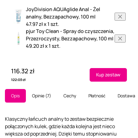
JoyDivision AQUAglide Anal - Żel
analny, Bezzapachowy, 100 ml
47.97 zł x 1 szt.
pjur Toy Clean - Spray do czyszczenia,
Przezroczysty, Bezzapachowy, 100 ml
49.20 zł x 1 szt.
116.32 zł
Kup zestaw
122.03 zł
Opis
Opinie
7
Cechy
Płatność
Dostawa
Klasyczny łańcuch analny to zestaw bezpiecznie
połączonych kulek, gdzie każda kolejna jest nieco
większa od poprzedniej. Dzięki temu stopniowaniu