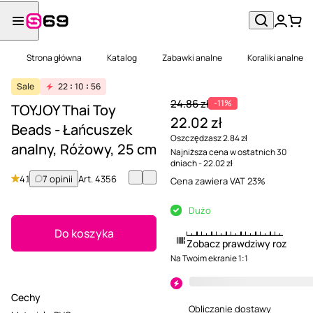
Strona główna
Katalog
Zabawki analne
Koraliki analne
Sale
22
10
56
24.86 zł
-11%
TOYJOY Thai Toy
22.02 zł
Beads - Łańcuszek
Oszczędzasz 2.84 zł
analny, Różowy, 25 cm
Najniższa cena w ostatnich 30
dniach - 22.02 zł
4.1
7 opinii
Art.
4356
Cena zawiera VAT 23%
Dużo
Do koszyka
Zobacz prawdziwy rozmiar
Na Twoim ekranie 1:1
Cechy
Obliczanie dostawy