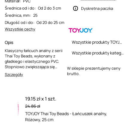
Materiał
:
PVC
Średnica od i do
:
Od 2 do 3 cm
Dyskretna paczka
Średnica, mm
:
25
Długość od i do
:
Od 20 do 25 cm
Wszystkie cechy
Wszystkie produkty TOYJOY
Opis
Klasyczny łańcuch analny z serii
Wszystkie produkty kategorii
Thai Toy Beads, wykonany z
gładkiego i elastycznego PVC.
Stopniowo zwiększająca się
W sklepie prezentujemy ceny
średnica kulek (od 1 do 2,5 cm)
brutto.
Szczegóły
sprawia, że jest odpowiedni
również dla początkujących. Na
końcu znajduje się wygodna pętla
do pewnego chwytu.
19.15 zł x 1 szt.
24.86 zł
TOYJOY Thai Toy Beads - Łańcuszek analny,
Różowy, 25 cm