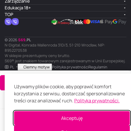
Zarządzanie
Edukacja 18+
TOP
© 2026
S
69
.
PL
N-Digital, Konrada Wallenroda 31D/3, 51-210 Wrocław, NIP:
8952270538
W sklepie prezentujemy ceny brutto.
S69® jest znakiem towarowym zarejestrowanym w Unii Europejskiej.
PL
Ciemny motyw
Polityka prywatności
Regulamin
Do koszyka
Używamy plików cookie, aby poprawić komfort
korzystania z serwisu, dostarczać spersonalizowane
treści oraz analizować ruch.
Polityka prywatności.
Główna
Katalog
Koszyk
Ulubione
Panel klienta
Porównanie
Akceptuję