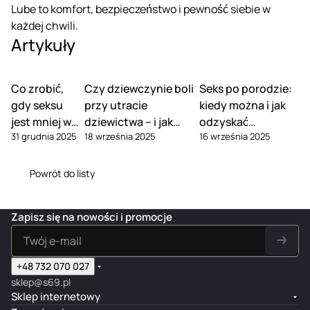
Lube to komfort, bezpieczeństwo i pewność siebie w
każdej chwili.
Artykuły
Co zrobić,
Czy dziewczynie boli
Seks po porodzie:
gdy seksu
przy utracie
kiedy można i jak
jest mniej w
dziewictwa – i jak
odzyskać
31 grudnia 2025
18 września 2025
16 września 2025
związku
tego uniknąć
pożądanie
Powrót do listy
Zapisz się na nowości i promocje
+48 732 070 027
sklep@s69.pl
Sklep internetowy