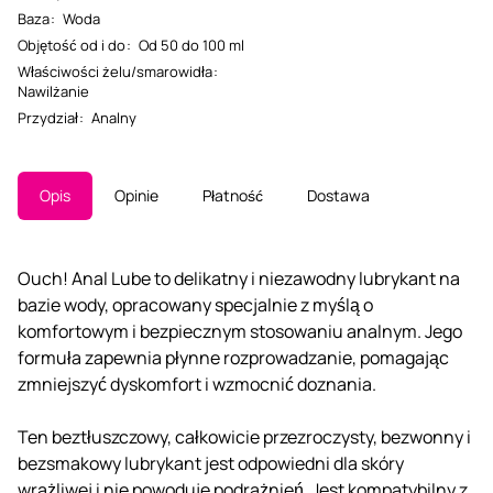
Baza
:
Woda
Objętość od i do
:
Od 50 do 100 ml
Właściwości żelu/smarowidła
:
Nawilżanie
Przydział
:
Analny
Opis
Opinie
Płatność
Dostawa
Ouch! Anal Lube to delikatny i niezawodny lubrykant na
bazie wody, opracowany specjalnie z myślą o
komfortowym i bezpiecznym stosowaniu analnym. Jego
formuła zapewnia płynne rozprowadzanie, pomagając
zmniejszyć dyskomfort i wzmocnić doznania.
Ten beztłuszczowy, całkowicie przezroczysty, bezwonny i
bezsmakowy lubrykant jest odpowiedni dla skóry
wrażliwej i nie powoduje podrażnień. Jest kompatybilny z