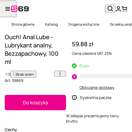
Strona główna
Katalog
Drogeria erotyczna
Do seksu ana
Ouch! Anal Lube -
59.88 zł
Lubrykant analny,
Bezzapachowy, 100
Cena zawiera VAT 23%
ml
Dużo
0
Brak ocen
Art.
39869
Obliczanie dostawy
Dyskretna paczka
Do koszyka
W sklepie prezentujemy ceny
brutto.
Cechy