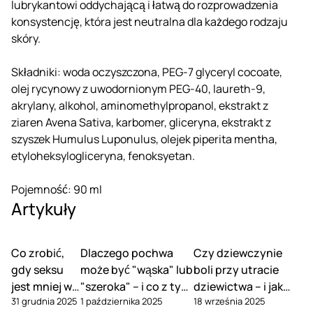
lubrykantowi oddychającą i łatwą do rozprowadzenia
konsystencję, która jest neutralna dla każdego rodzaju
skóry.
Składniki: woda oczyszczona, PEG-7 glyceryl cocoate,
olej rycynowy z uwodornionym PEG-40, laureth-9,
akrylany, alkohol, aminomethylpropanol, ekstrakt z
ziaren Avena Sativa, karbomer, gliceryna, ekstrakt z
szyszek Humulus Luponulus, olejek piperita mentha,
etyloheksylogliceryna, fenoksyetan.
Pojemność: 90 ml
Artykuły
Co zrobić,
Dlaczego pochwa
Czy dziewczynie
gdy seksu
może być "wąska" lub
boli przy utracie
jest mniej w
"szeroka" – i co z tym
dziewictwa – i jak
31 grudnia 2025
1 października 2025
18 września 2025
związku
zrobić
tego uniknąć