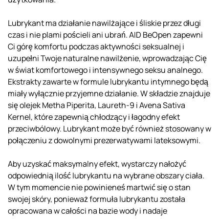
Lubrykant ma działanie nawilżające i śliskie przez długi
czas i nie plami pościeli ani ubrań. AID BeOpen zapewni
Ci górę komfortu podczas aktywności seksualnej i
uzupełni Twoje naturalne nawilżenie, wprowadzając Cię
w świat komfortowego i intensywnego seksu analnego.
Ekstrakty zawarte w formule lubrykantu intymnego będą
miały wyłącznie przyjemne działanie. W składzie znajduje
się olejek Metha Piperita, Laureth-9 i Avena Sativa
Kernel, które zapewnią chłodzący i łagodny efekt
przeciwbólowy. Lubrykant może być również stosowany w
połączeniu z dowolnymi prezerwatywami lateksowymi.
Aby uzyskać maksymalny efekt, wystarczy nałożyć
odpowiednią ilość lubrykantu na wybrane obszary ciała.
W tym momencie nie powinieneś martwić się o stan
swojej skóry, ponieważ formuła lubrykantu została
opracowana w całości na bazie wody i nadaje