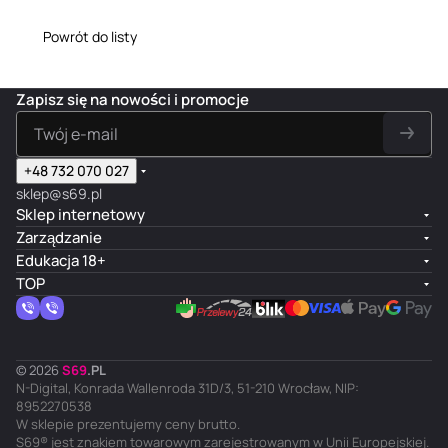
Powrót do listy
Zapisz się na nowości i promocje
+48 732 070 027
sklep@s69.pl
Sklep internetowy
Zarządzanie
Edukacja 18+
TOP
© 2026
S
69
.
PL
N-Digital, Konrada Wallenroda 31D/3, 51-210 Wrocław, NIP:
8952270538
W sklepie prezentujemy ceny brutto.
S69® jest znakiem towarowym zarejestrowanym w Unii Europejskiej.