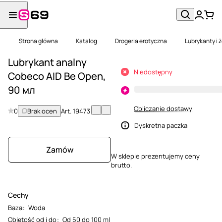
Strona główna
Katalog
Drogeria erotyczna
Lubrykanty i 
Lubrykant analny
Niedostępny
Cobeco AID Be Open,
90 мл
Obliczanie dostawy
0
Brak ocen
Art.
19473
Dyskretna paczka
Zamów
W sklepie prezentujemy ceny
brutto.
Cechy
Baza
:
Woda
Objętość od i do
:
Od 50 do 100 ml