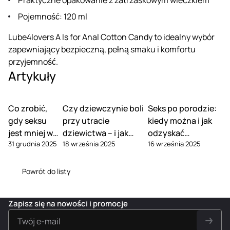
Pojemność: 120 ml
Lube4lovers A Is for Anal Cotton Candy to idealny wybór
zapewniający bezpieczną, pełną smaku i komfortu
przyjemność.
Artykuły
Co zrobić,
Czy dziewczynie boli
Seks po porodzie:
gdy seksu
przy utracie
kiedy można i jak
jest mniej w
dziewictwa – i jak
odzyskać
31 grudnia 2025
18 września 2025
16 września 2025
związku
tego uniknąć
pożądanie
Powrót do listy
Zapisz się na nowości i promocje