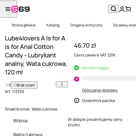
Strona główna
Katalog
Drogeria erotyczna
Do seksu ana
Lube4lovers A Is for A
46.70 zł
is for Anal Cotton
Candy - Lubrykant
Cena zawiera VAT 23%
analny, Wata cukrowa,
Wystarczająco
120 ml
0
Brak ocen
Obliczanie dostawy
Art.
113339
Dyskretna paczka
Smak/Aromat:
Wata cukrowa
W sklepie prezentujemy ceny
Wiśnia
brutto.
Wata cukrowa