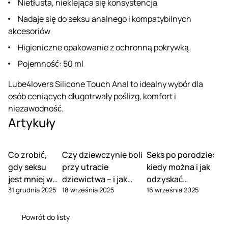
Nietłusta, nieklejąca się konsystencja
Nadaje się do seksu analnego i kompatybilnych
akcesoriów
Higieniczne opakowanie z ochronną pokrywką
Pojemność: 50 ml
Lube4lovers Silicone Touch Anal to idealny wybór dla
osób ceniących długotrwały poślizg, komfort i
niezawodność.
Artykuły
Co zrobić,
Czy dziewczynie boli
Seks po porodzie:
gdy seksu
przy utracie
kiedy można i jak
jest mniej w
dziewictwa – i jak
odzyskać
31 grudnia 2025
18 września 2025
16 września 2025
związku
tego uniknąć
pożądanie
Powrót do listy