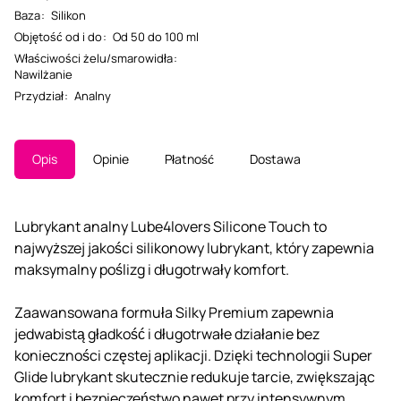
Baza
:
Silikon
Objętość od i do
:
Od 50 do 100 ml
Właściwości żelu/smarowidła
:
Nawilżanie
Przydział
:
Analny
Opis
Opinie
Płatność
Dostawa
Lubrykant analny Lube4lovers Silicone Touch to
najwyższej jakości silikonowy lubrykant, który zapewnia
maksymalny poślizg i długotrwały komfort.
Zaawansowana formuła Silky Premium zapewnia
jedwabistą gładkość i długotrwałe działanie bez
konieczności częstej aplikacji. Dzięki technologii Super
Glide lubrykant skutecznie redukuje tarcie, zwiększając
komfort i bezpieczeństwo nawet przy intensywnym