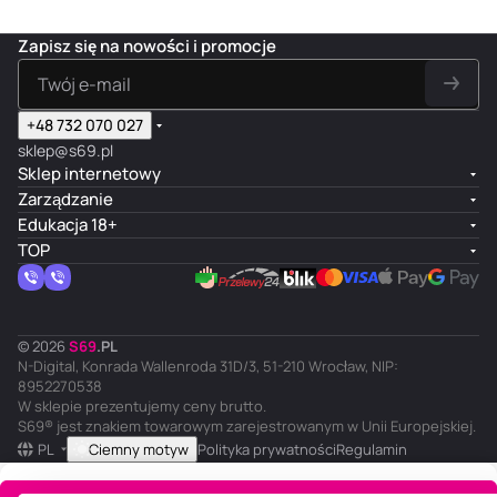
Zapisz się na nowości i promocje
+48 732 070 027
sklep@s69.pl
Sklep internetowy
Zarządzanie
Edukacja 18+
TOP
© 2026
S
69
.
PL
N-Digital, Konrada Wallenroda 31D/3, 51-210 Wrocław, NIP:
8952270538
W sklepie prezentujemy ceny brutto.
S69® jest znakiem towarowym zarejestrowanym w Unii Europejskiej.
PL
Ciemny motyw
Polityka prywatności
Regulamin