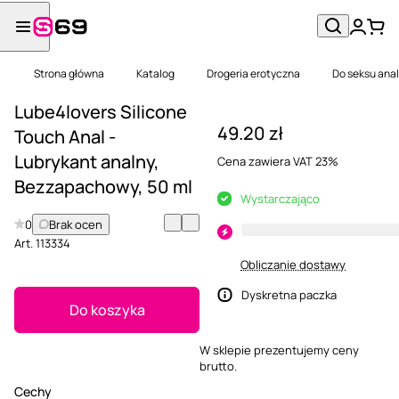
Strona główna
Katalog
Drogeria erotyczna
Do seksu ana
Lube4lovers Silicone
49.20 zł
Touch Anal -
Lubrykant analny,
Cena zawiera VAT 23%
Bezzapachowy, 50 ml
Wystarczająco
0
Brak ocen
Art.
113334
Obliczanie dostawy
Dyskretna paczka
Do koszyka
W sklepie prezentujemy ceny
brutto.
Cechy