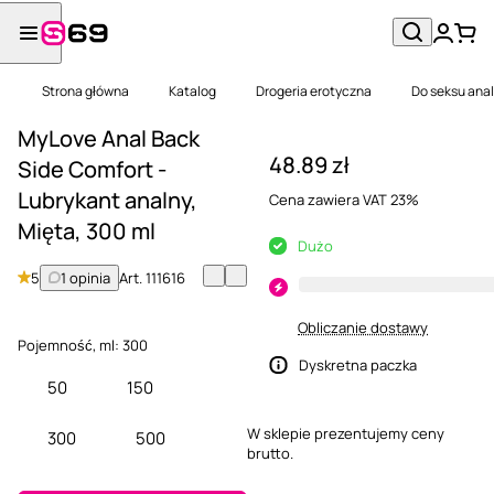
Strona główna
Katalog
Drogeria erotyczna
Do seksu ana
MyLove Anal Back
48.89 zł
Side Comfort -
Lubrykant analny,
Cena zawiera VAT 23%
Mięta, 300 ml
Dużo
5
1 opinia
Art.
111616
Obliczanie dostawy
Pojemność, ml:
300
Dyskretna paczka
50
150
W sklepie prezentujemy ceny
300
500
brutto.