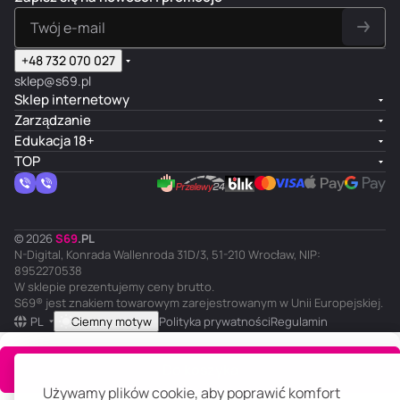
+48 732 070 027
sklep@s69.pl
Sklep internetowy
Zarządzanie
Edukacja 18+
TOP
© 2026
S
69
.
PL
N-Digital, Konrada Wallenroda 31D/3, 51-210 Wrocław, NIP:
8952270538
W sklepie prezentujemy ceny brutto.
S69® jest znakiem towarowym zarejestrowanym w Unii Europejskiej.
PL
Ciemny motyw
Polityka prywatności
Regulamin
Do koszyka
Używamy plików cookie, aby poprawić komfort