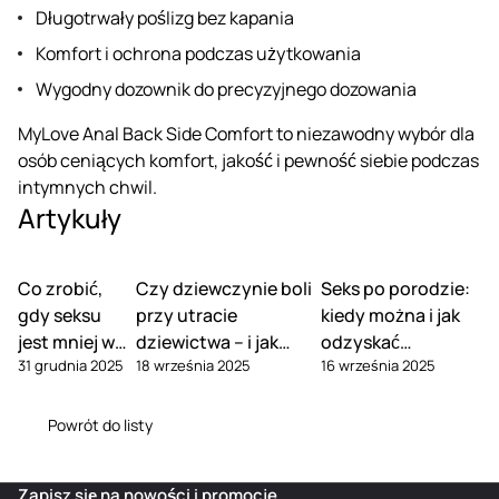
Długotrwały poślizg bez kapania
Komfort i ochrona podczas użytkowania
Wygodny dozownik do precyzyjnego dozowania
MyLove Anal Back Side Comfort to niezawodny wybór dla
osób ceniących komfort, jakość i pewność siebie podczas
intymnych chwil.
Artykuły
Co zrobić,
Czy dziewczynie boli
Seks po porodzie:
gdy seksu
przy utracie
kiedy można i jak
jest mniej w
dziewictwa – i jak
odzyskać
31 grudnia 2025
18 września 2025
16 września 2025
związku
tego uniknąć
pożądanie
Powrót do listy
Zapisz się na nowości i promocje