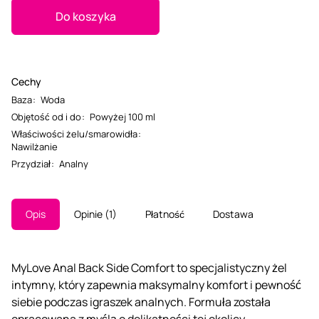
Do koszyka
Cechy
Baza
:
Woda
Objętość od i do
:
Powyżej 100 ml
Właściwości żelu/smarowidła
:
Nawilżanie
Przydział
:
Analny
Opis
Opinie
1
Płatność
Dostawa
MyLove Anal Back Side Comfort to specjalistyczny żel
intymny, który zapewnia maksymalny komfort i pewność
siebie podczas igraszek analnych. Formuła została
opracowana z myślą o delikatności tej okolicy,