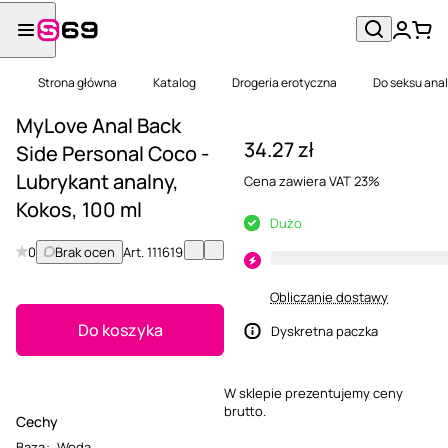
Strona główna
Katalog
Drogeria erotyczna
Do seksu ana
MyLove Anal Back
34.27 zł
Side Personal Coco -
Lubrykant analny,
Cena zawiera VAT 23%
Kokos, 100 ml
Dużo
0
Brak ocen
Art.
111619
Obliczanie dostawy
Do koszyka
Dyskretna paczka
W sklepie prezentujemy ceny
brutto.
Cechy
Baza
:
Woda