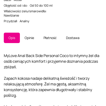
Objętość od i do
:
Od 50 do 100 ml
Właściwości żelu/smarowidła
:
Nawilżanie
Przydział
:
Analny
Opis
Opinie
Płatność
Dostawa
MyLove Anal Back Side Personal Coco to intymny żel dla
osób ceniących komfort i przyjemne doznania podczas
zbliżeń.
Zapach kokosa nadaje delikatną świeżość i tworzy
relaksującą atmosferę. Żel ma gęstą, aksamitną
konsystencję, która zapewnia długotrwały i stabilny
poślizg.