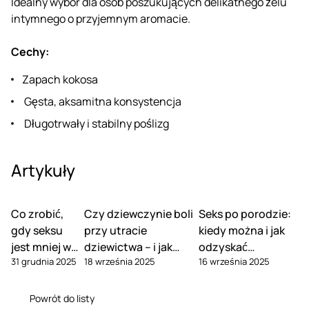
Idealny wybór dla osób poszukujących delikatnego żelu
intymnego o przyjemnym aromacie.
Cechy:
Zapach kokosa
Gęsta, aksamitna konsystencja
Długotrwały i stabilny poślizg
Artykuły
Co zrobić,
Czy dziewczynie boli
Seks po porodzie:
gdy seksu
przy utracie
kiedy można i jak
jest mniej w
dziewictwa – i jak
odzyskać
31 grudnia 2025
18 września 2025
16 września 2025
związku
tego uniknąć
pożądanie
Powrót do listy