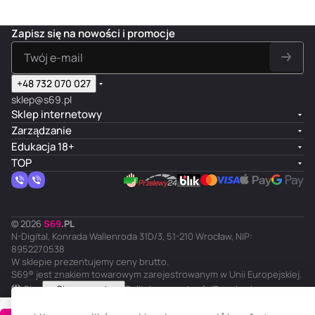
Zapisz się na nowości i promocje
+48 732 070 027
sklep@s69.pl
Sklep internetowy
Zarządzanie
Edukacja 18+
TOP
© 2026
S
69
.
PL
N-Digital, Konrada Wallenroda 31D/3, 51-210 Wrocław, NIP:
8952270538
W sklepie prezentujemy ceny brutto.
S69® jest znakiem towarowym zarejestrowanym w Unii Europejskiej.
PL
Ciemny motyw
Polityka prywatności
Regulamin