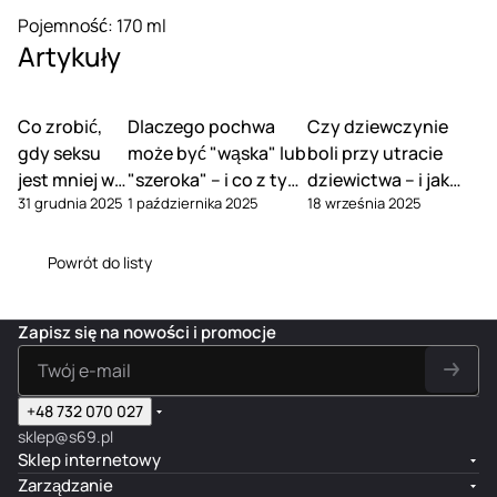
Pojemność: 170 ml
Artykuły
Co zrobić,
Dlaczego pochwa
Czy dziewczynie
gdy seksu
może być "wąska" lub
boli przy utracie
jest mniej w
"szeroka" – i co z tym
dziewictwa – i jak
31 grudnia 2025
1 października 2025
18 września 2025
związku
zrobić
tego uniknąć
Powrót do listy
Zapisz się na nowości i promocje
+48 732 070 027
sklep@s69.pl
Sklep internetowy
Zarządzanie