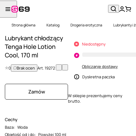
Strona główna
Katalog
Drogeria erotyczna
Lubrykanty i 
Lubrykant chłodzący
Niedostępny
Tenga Hole Lotion
Cool, 170 ml
Obliczanie dostawy
0
Brak ocen
Art.
19272
Dyskretna paczka
Zamów
W sklepie prezentujemy ceny
brutto.
Cechy
Baza
:
Woda
Objętość od i do
:
Powyżej 100 ml