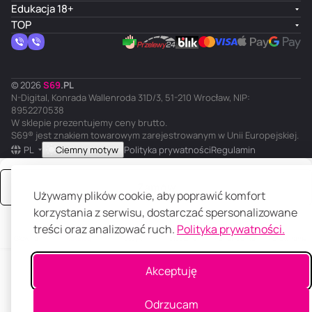
Edukacja 18+
TOP
© 2026
S
69
.
PL
N-Digital, Konrada Wallenroda 31D/3, 51-210 Wrocław, NIP:
8952270538
W sklepie prezentujemy ceny brutto.
S69® jest znakiem towarowym zarejestrowanym w Unii Europejskiej.
PL
Ciemny motyw
Polityka prywatności
Regulamin
Zamów
Używamy plików cookie, aby poprawić komfort
korzystania z serwisu, dostarczać spersonalizowane
treści oraz analizować ruch.
Polityka prywatności.
Główna
Katalog
Koszyk
Ulubione
Panel klienta
Porównanie
Akceptuję
Odrzucam