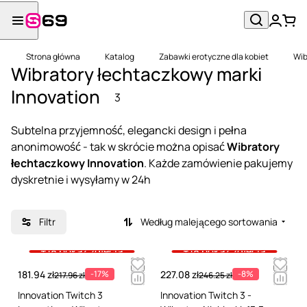
Strona główna
Katalog
Zabawki erotyczne dla kobiet
Wib
Wibratory łechtaczkowy marki
Innovation
3
Subtelna przyjemność, elegancki design i pełna
anonimowość - tak w skrócie można opisać
Wibratory
łechtaczkowy Innovation
. Każde zamówienie pakujemy
dyskretnie i wysyłamy w 24h
Filtr
Według malejącego sortowania
+18 pokaż zdjęcia
+18 pokaż zdjęcia
181.94 zł
-17%
227.08 zł
-8%
217.96 zł
246.25 zł
Innovation Twitch 3
Innovation Twitch 3 -