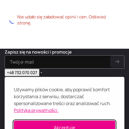
Nie udało się załadować opinii i cen. Odśwież
stronę.
Zapisz się na nowości i promocje
+48 732 070 027
sklep@s69.pl
Sklep internetowy
Używamy plików cookie, aby poprawić komfort
Zarządzanie
korzystania z serwisu, dostarczać
Edukacja 18+
spersonalizowane treści oraz analizować ruch.
TOP
Polityka prywatności.
Akceptuję