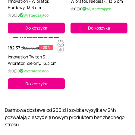
Innovation - Wibrator,
Wibrator, Niebieski, 13.3 cm
Bordоwy, 13.3 cm
0
0
Wystarczająco
0
0
Wystarczająco
Do koszyka
Do koszyka
+18 pokaż zdjęcia
182.37 zł
-20%
226.98 zł
Innovation Twitch 3 -
Wibrator, Zielony, 13.3 cm
0
0
Wystarczająco
Do koszyka
Darmowa dostawa od 200 zł i szybka wysyłka w 24h
pozwalają cieszyć się nowym produktem bez zbędnego
stresu.