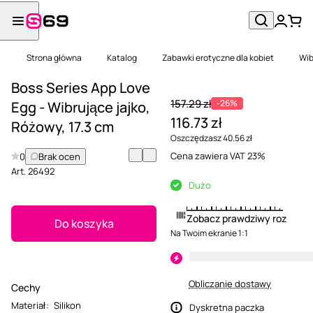
Strona główna
Katalog
Zabawki erotyczne dla kobiet
Wib
Boss Series App Love
157.29 zł
-26%
Egg - Wibrujące jajko,
116.73 zł
Różowy, 17.3 cm
Oszczędzasz 40.56 zł
Cena zawiera VAT 23%
0
Brak ocen
Art.
26492
Dużo
Zobacz prawdziwy rozmiar
Do koszyka
Na Twoim ekranie 1:1
Obliczanie dostawy
Cechy
Materiał
:
Silikon
Dyskretna paczka