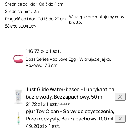
Średnica od i do
:
Od 3 do 4 cm
Średnica, mm
:
35
W sklepie prezentujemy ceny
Długość od i do
:
Od 15 do 20 cm
brutto.
Wszystkie cechy
116.73 zł x 1 szt.
Boss Series App Love Egg - Wibrujące jajko,
Różowy, 17.3 cm
Just Glide Water-based - Lubrykant na
bazie wody, Bezzapachowy, 50 ml
21.72 zł x 1 szt.
24.41 zł
pjur Toy Clean - Spray do czyszczenia,
Przezroczysty, Bezzapachowy, 100 ml
49.20 zł x 1 szt.