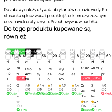
Do zabawy należy używać lubrykantów na bazie wody. Po
stosunku spłucz wodą i potraktuj środkiem czyszczącym
do zabawek erotycznych. Przechowywać w pudełku.
Do tego produktu kupowane są
również
Nowość
Nowość
Premium
48.77
68.14
54.46
58.36
49.29
41.16
81.18
28.29
43.52
24.60
zł
zł
zł
zł
zł
zł
zł
zł
zł
zł
70
45.02
48.79
Yo
Lelo
Ea
Re
MyL
Fl
S
u2
Anti
sy
alR
ove
es
pr
zł
zł
zł
-3%
-37%
-11%
To
bac
Gli
ock
Toy
hli
ay
ys
teri
de
Rev
Clea
gh
de
O
Cr
S
0
0
4.4
4
4.3
4.4
0
-
al
Se
ive
ner
t
zy
0
0
5
7
3
5
0
ri
us
wi
Dużo
Wystarczająco
Wystarczająco
Dużo
Dużo
Dużo
Nied
Sp
Spr
nsi
Rev
Prof
R
nf
o
hio
ss
ra
ay -
tiv
ivin
essi
en
ek
n
us
Na
0
4.2
4.3
y
Śro
e
g
onal
e
uj
S
Ero
vy
0
5
4
cz
dek
Toy
Po
-
wi
ąc
Dużo
Dużo
Dużo
p
tic
To