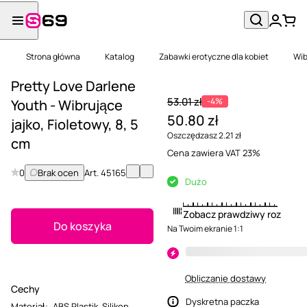
Strona główna
Katalog
Zabawki erotyczne dla kobiet
Wib
Pretty Love Darlene
53.01 zł
-4%
Youth - Wibrujące
50.80 zł
jajko, Fioletowy, 8, 5
Oszczędzasz 2.21 zł
cm
Cena zawiera VAT 23%
0
Brak ocen
Art.
45165
Dużo
Zobacz prawdziwy rozmiar
Do koszyka
Na Twoim ekranie 1:1
Obliczanie dostawy
Cechy
Dyskretna paczka
Materiał
:
ABS Plastik
,
Silikon