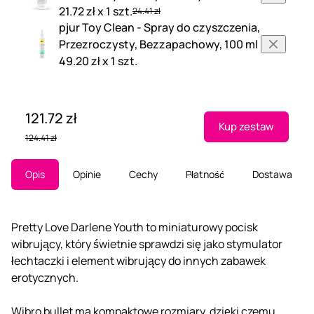
21.72 zł x 1 szt.
24.41 zł
pjur Toy Clean - Spray do czyszczenia,
Przezroczysty, Bezzapachowy, 100 ml
49.20 zł x 1 szt.
121.72 zł
Kup zestaw
124.41 zł
Opis
Opinie
Cechy
Płatność
Dostawa
Pretty Love Darlene Youth to miniaturowy pocisk
wibrujący, który świetnie sprawdzi się jako stymulator
łechtaczki i element wibrujący do innych zabawek
erotycznych.
Wibro bullet ma kompaktowe rozmiary, dzięki czemu