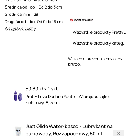
Średnica od i do
:
Od 2 do 3 cm
Średnica, mm
:
28
Długość od i do
:
Od 0 do 15 cm
Wszystkie cechy
Wszystkie produkty Pretty Love
Wszystkie produkty kategorii
W sklepie prezentujemy ceny
brutto.
50.80 zł x 1 szt.
Pretty Love Darlene Youth - Wibrujące jajko,
Fioletowy, 8, 5 cm
Just Glide Water-based - Lubrykant na
bazie wody, Bezzapachowy, 50 ml