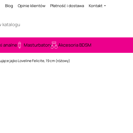
i
Blog
Opinie klientów
Płatność i dostawa
Kontakt
ki analne
Masturbatory
Akcesoria BDSM
ujące jajko Loveline Felicite, 19 cm (różowy)