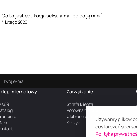
Co to jest edukacja seksualna i po co ją mieć
4 lutego 2026
klep internetowy
Zarządzanie
 s69
Strefa klienta
atalog
Porównanie produktów
romocje
Ulubione produkty
Używamy plików coo
arki
Koszyk
dostarczać sperson
ontakt
Polityka prywatnoś