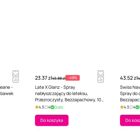
23.37 zł
43.52 zł
-49%
45.88 zł
4
leane -
Late X Glanz - Spray
Swiss Nav
zabawek
nabłyszczający do lateksu,
Spray do 
Przezroczysty, Bezzapachowy, 100
Bezzapac
ml
4.3
4
Dużo
4.3
4
Do koszyka
Do kos