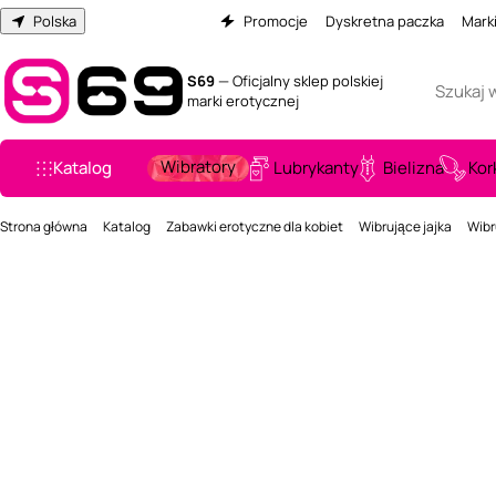
Polska
Promocje
Dyskretna paczka
Mark
S69
— Oficjalny sklep polskiej
marki erotycznej
Wibratory
Katalog
Lubrykanty
Bielizna
Kor
Strona główna
Katalog
Zabawki erotyczne dla kobiet
Wibrujące jajka
Wibr