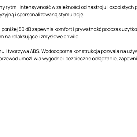
y rytm i intensywność w zależności od nastroju i osobistych pr
yzyjną i spersonalizowaną stymulację.
su poniżej 50 dB zapewnia komfort i prywatność podczas użyt
m na relaksujące i zmysłowe chwile.
likonu i tworzywa ABS. Wodoodporna konstrukcja pozwala na uż
ny przewód umożliwia wygodne i bezpieczne odłączanie, zapewn