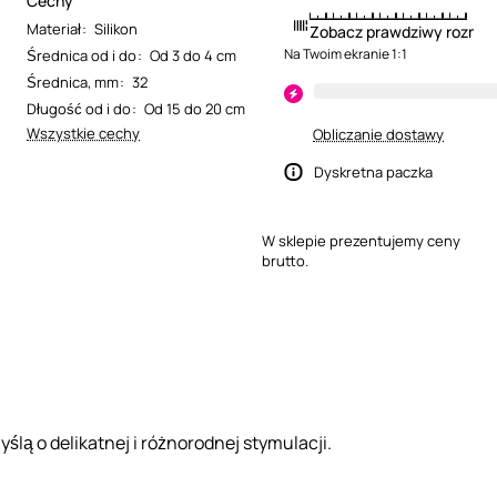
Cechy
Materiał
:
Silikon
Zobacz prawdziwy rozmia
Na Twoim ekranie 1:1
Średnica od i do
:
Od 3 do 4 cm
Średnica, mm
:
32
Długość od i do
:
Od 15 do 20 cm
Wszystkie cechy
Obliczanie dostawy
Dyskretna paczka
W sklepie prezentujemy ceny
brutto.
yślą o delikatnej i różnorodnej stymulacji.