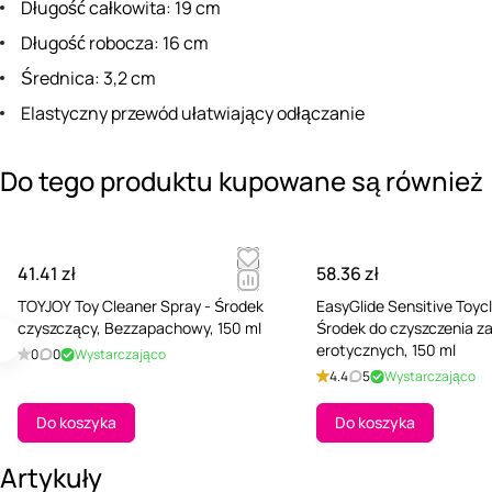
Długość całkowita: 19 cm
Długość robocza: 16 cm
Średnica: 3,2 cm
Elastyczny przewód ułatwiający odłączanie
Do tego produktu kupowane są również
41.41 zł
58.36 zł
TOYJOY Toy Cleaner Spray - Środek
EasyGlide Sensitive Toyc
czyszczący, Bezzapachowy, 150 ml
Środek do czyszczenia 
erotycznych, 150 ml
0
0
Wystarczająco
4.4
5
Wystarczająco
Do koszyka
Do koszyka
Artykuły