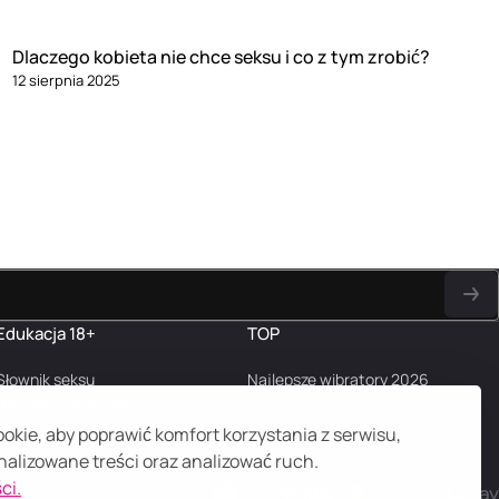
Dlaczego kobieta nie chce seksu i co z tym zrobić?
12 sierpnia 2025
Edukacja 18+
TOP
Słownik seksu
Najlepsze wibratory 2026
Najczęstsze pytania
Blog
kie, aby poprawić komfort korzystania z serwisu,
alizowane treści oraz analizować ruch.
ci.