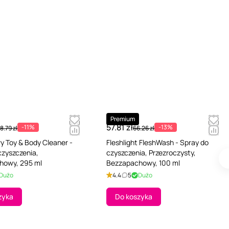
Premium
57.81 zł
-11%
-13%
8.79 zł
66.26 zł
y Toy & Body Cleaner -
Fleshlight FleshWash - Spray do
czyszczenia,
czyszczenia, Przezroczysty,
howy, 295 ml
Bezzapachowy, 100 ml
Dużo
4.4
5
Dużo
zyka
Do koszyka