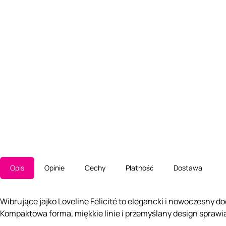
Opis
Opinie
Cechy
Płatność
Dostawa
Wibrujące jajko Loveline Félicité to elegancki i nowoczesny dod
Kompaktowa forma, miękkie linie i przemyślany design sprawia