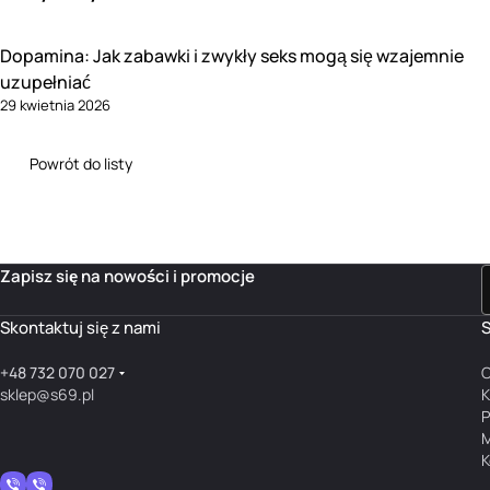
Dopamina: Jak zabawki i zwykły seks mogą się wzajemnie
uzupełniać
29 kwietnia 2026
Powrót do listy
Zapisz się na nowości i promocje
Skontaktuj się z nami
S
+48 732 070 027
O
sklep@s69.pl
K
P
M
K