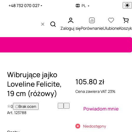
+48 732 070 027
PL
Zaloguj się
Porównanie
Ulubione
Koszyk
Wibrujące jajko
105.80 zł
Loveline Felicite,
19 cm (różowy)
Cena zawiera VAT 23%
0
Brak ocen
Powiadom mnie
Art.
123788
Niedostępny