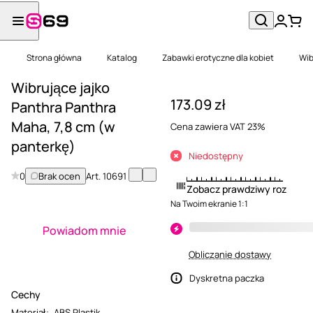
Strona główna
Katalog
Zabawki erotyczne dla kobiet
Wib
Wibrujące jajko
173.09 zł
Panthra Panthra
Maha, 7,8 cm (w
Cena zawiera VAT 23%
panterkę)
Niedostępny
0
Brak ocen
Art.
10691
Zobacz prawdziwy rozmiar
Na Twoim ekranie 1:1
Powiadom mnie
Obliczanie dostawy
Dyskretna paczka
Cechy
Materiał
:
ABS Plastik