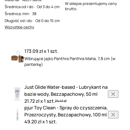
W sklepie prezentujemy ceny
Średnica od i do
:
Od 3 do 4 cm
brutto.
Średnica, mm
:
38
Długość od i do
:
Od 0 do 15 cm
Wszystkie cechy
173.09 zł x 1 szt.
Wibrujące jajko Panthra Panthra Maha, 7,8 cm (w
panterkę)
Just Glide Water-based - Lubrykant na
bazie wody, Bezzapachowy, 50 ml
21.72 zł x 1 szt.
24.41 zł
pjur Toy Clean - Spray do czyszczenia,
Przezroczysty, Bezzapachowy, 100 ml
49.20 zł x 1 szt.