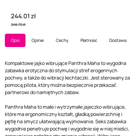
244.01 zł
246.70 zł
Opis
Opinie
Cechy
Płatność
Dostawa
Kompaktowe jajko wibrujące Panthra Maha to wygodna
zabawka erotyczna do stymulacji stref erogennych
pochwy, a także do wibracji łechtaczki. Jest sterowany za
pomocą pilota, który można bezpiecznie przekazać
partnerowi do namiętnych zabaw.
Panthra Maha to małe i wytrzymałe jajeczko wibrujące,
które ma ergonomiczny kształt, gładką powierzchnię i
pętlę na smycz ułatwiającą wyjmowanie. Seks zabawka
wygodnie penetruje pochwę i wygodnie się w niej mieści,
zapewniając potężne strumienie wibracji. Wibrujące