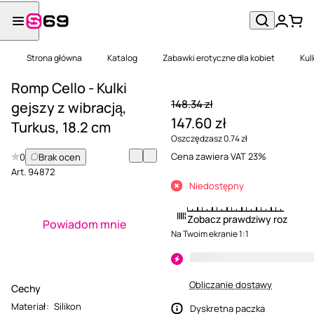
Strona główna
Katalog
Zabawki erotyczne dla kobiet
Kul
Romp Cello - Kulki
148.34 zł
gejszy z wibracją,
147.60 zł
Turkus, 18.2 cm
Oszczędzasz 0.74 zł
Cena zawiera VAT 23%
0
Brak ocen
Art.
94872
Niedostępny
Zobacz prawdziwy rozmiar
Powiadom mnie
Na Twoim ekranie 1:1
Obliczanie dostawy
Cechy
Materiał
:
Silikon
Dyskretna paczka