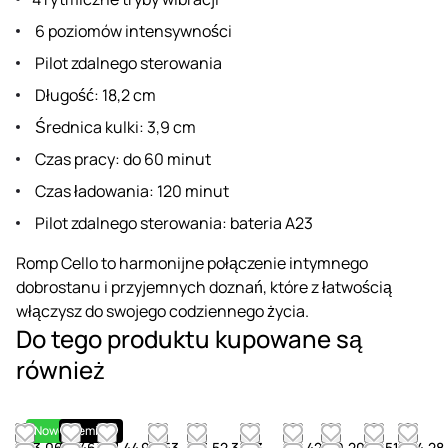
6 poziomów intensywności
Pilot zdalnego sterowania
Długość: 18,2 cm
Średnica kulki: 3,9 cm
Czas pracy: do 60 minut
Czas ładowania: 120 minut
Pilot zdalnego sterowania: bateria A23
Romp Cello to harmonijne połączenie intymnego
dobrostanu i przyjemnych doznań, które z łatwością
włączysz do swojego codziennego życia.
Do tego produktu kupowane są
również
Nowość
Premium
73.06
54.46
61.44
90.53
43.52
38.13
66.42
49.20
53.51
44.28