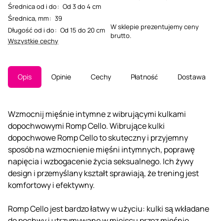
Średnica od i do
:
Od 3 do 4 cm
Średnica, mm
:
39
W sklepie prezentujemy ceny
Długość od i do
:
Od 15 do 20 cm
brutto.
Wszystkie cechy
Opis
Opinie
Cechy
Płatność
Dostawa
Wzmocnij mięśnie intymne z wibrującymi kulkami
dopochwowymi Romp Cello. Wibrujące kulki
dopochwowe Romp Cello to skuteczny i przyjemny
sposób na wzmocnienie mięśni intymnych, poprawę
napięcia i wzbogacenie życia seksualnego. Ich żywy
design i przemyślany kształt sprawiają, że trening jest
komfortowy i efektywny.
Romp Cello jest bardzo łatwy w użyciu: kulki są wkładane
do pochwy i utrzymywane w miejscu przez mięśnie.