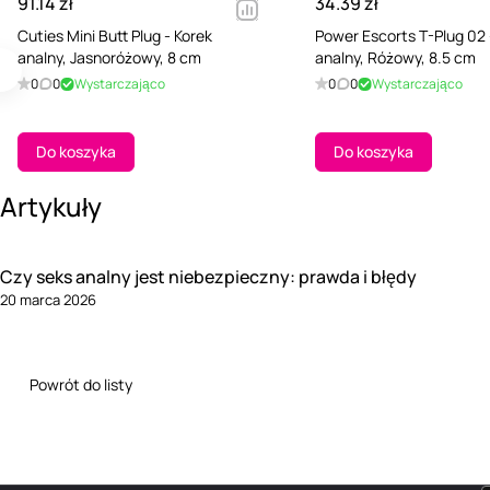
91.14 zł
34.39 zł
Cuties Mini Butt Plug - Korek
Power Escorts T-Plug 02 
analny, Jasnoróżowy, 8 cm
analny, Różowy, 8.5 cm
0
0
Wystarczająco
0
0
Wystarczająco
Do koszyka
Do koszyka
Artykuły
Czy seks analny jest niebezpieczny: prawda i błędy
20 marca 2026
Powrót do listy