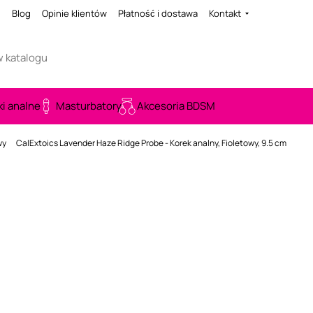
i
Blog
Opinie klientów
Płatność i dostawa
Kontakt
ki analne
Masturbatory
Akcesoria BDSM
wy
CalExtoics Lavender Haze Ridge Probe - Korek analny, Fioletowy, 9.5 cm