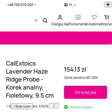
+48 732 070 027
PL
Zaloguj się
Porównanie
Ulubione
Koszyk
CalExtoics
154.13 zł
Lavender Haze
Ridge Probe -
Cena zawiera VAT 23%
Korek analny,
Do koszyka
Fioletowy, 9.5 cm
0
Brak ocen
Art.
57079
Wystarczająco