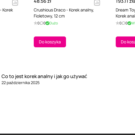
48.56 zł
193.11 zł
2
- Korek
Crushious Draco - Korek analny,
Dream Toy
Fioletowy, 12 cm
Korek ana
0
0
Dużo
0
0
W
Do koszyka
Do kos
Co to jest korek analny i jak go używać
22 października 2025