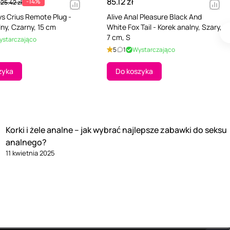
85.12 zł
-14%
25.42 zł
s Crius Remote Plug -
Alive Anal Pleasure Black And
lny, Czarny, 15 cm
White Fox Tail - Korek analny, Szary,
7 cm, S
ystarczająco
5
1
Wystarczająco
zyka
Do koszyka
Korki i żele analne – jak wybrać najlepsze zabawki do seksu
analnego?
11 kwietnia 2025