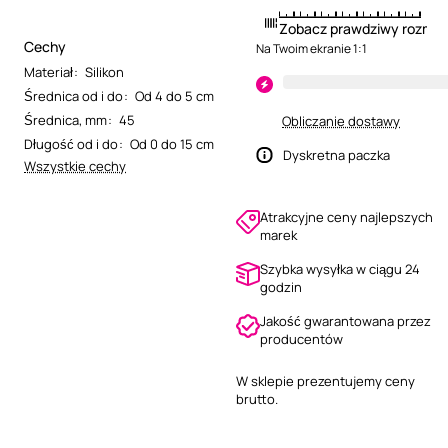
Zobacz prawdziwy rozmia
Cechy
Na Twoim ekranie 1:1
Materiał
:
Silikon
Średnica od i do
:
Od 4 do 5 cm
Średnica, mm
:
45
Obliczanie dostawy
Długość od i do
:
Od 0 do 15 cm
Dyskretna paczka
Wszystkie cechy
Atrakcyjne ceny najlepszych
marek
Szybka wysyłka w ciągu 24
godzin
Jakość gwarantowana przez
producentów
W sklepie prezentujemy ceny
brutto.