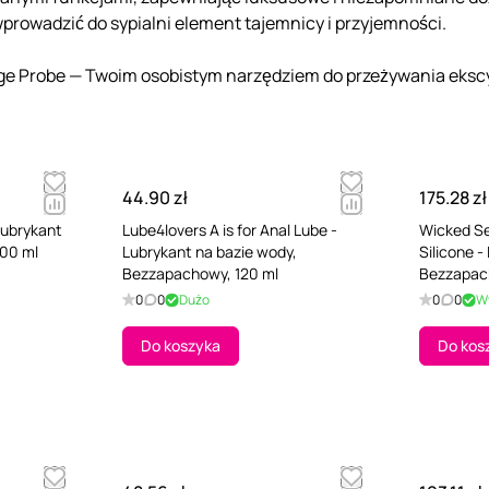
prowadzić do sypialni element tajemnicy i przyjemności.
idge Probe — Twoim osobistym narzędziem do przeżywania eksc
44.90 zł
175.28 zł
Lubrykant
Lube4lovers A is for Anal Lube -
Wicked Se
500 ml
Lubrykant na bazie wody,
Silicone -
Bezzapachowy, 120 ml
Bezzapac
0
0
Dużo
0
0
W
Do koszyka
Do kos