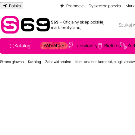
Polska
Promocje
Dyskretna paczka
Mark
S69
— Oficjalny sklep polskiej
marki erotycznej
Wibratory
Katalog
Lubrykanty
Bielizna
Kor
Strona główna
Katalog
Zabawki analne
Korki analne - koreczki, plugi i zesta