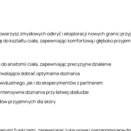
towarzysz zmysłowych odkryć i eksploracji nowych granic przy
się do kształtu ciała, zapewniając komfortową i głęboko przyj
 do anatomii ciała, zapewniając precyzyjne działanie
pozwalające dobrać optymalne doznania
ywidualnego, jak i do eksperymentów z partnerem
ntensywne doznania przy łatwej obsłudze
ałów przyjemnych dla skóry
anymi funkcjami, zapewniając luksusowe i niezapomniane dozn