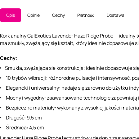
Opis
Opinie
Cechy
Płatność
Dostawa
Kork analny CalExotics Lavender Haze Ridge Probe — idealny 
ma smukły, zwężający się kształt, który idealnie dopasowuje 
Cechy:
Smukła, zwężająca się konstrukcja: idealnie dopasowuje się
10 trybów wibracji: różnorodne pulsacje i intensywność, 
Elegancki i uniwersalny: nadaje się zarówno do użytku ind
Mocny i wygodny: zaawansowane technologie zapewniają i
Bezpieczne materiały: wykonany z wysokiej jakości materi
Długość: 9,5 cm
Średnica: 4,5 cm
Lavender Haze Ridge Probe łączy stylowy design z zaawansow