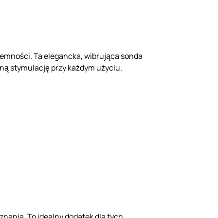
jemności. Ta elegancka, wibrująca sonda
emną stymulację przy każdym użyciu.
ania. To idealny dodatek dla tych,