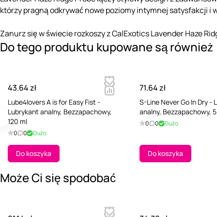
którzy pragną odkrywać nowe poziomy intymnej satysfakcji i w
Zanurz się w świecie rozkoszy z CalExotics Lavender Haze R
Do tego produktu kupowane są również
43.64 zł
71.64 zł
Lube4lovers A is for Easy Fist -
S-Line Never Go In Dry - 
Lubrykant analny, Bezzapachowy,
analny, Bezzapachowy, 
120 ml
0
0
Dużo
0
0
Dużo
Do koszyka
Do koszyka
Może Ci się spodobać