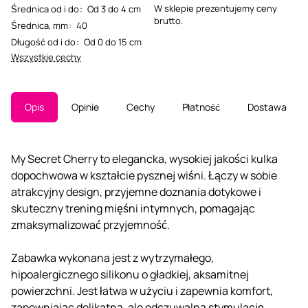
W sklepie prezentujemy ceny
Średnica od i do
:
Od 3 do 4 cm
brutto.
Średnica, mm
:
40
Długość od i do
:
Od 0 do 15 cm
Wszystkie cechy
Opis
Opinie
Cechy
Płatność
Dostawa
My Secret Cherry to elegancka, wysokiej jakości kulka
dopochwowa w kształcie pysznej wiśni. Łączy w sobie
atrakcyjny design, przyjemne doznania dotykowe i
skuteczny trening mięśni intymnych, pomagając
zmaksymalizować przyjemność.
Zabawka wykonana jest z wytrzymałego,
hipoalergicznego silikonu o gładkiej, aksamitnej
powierzchni. Jest łatwa w użyciu i zapewnia komfort,
zapewniając delikatną, ale odczuwalną stymulację.