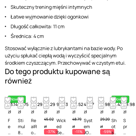
Skuteczny trening mięśni intymnych
Łatwe wyjmowanie dzięki ogonkowi
Długość całkowita: 11 cm
Średnica: 4 cm
Stosować wyłącznie z lubrykantami na bazie wody. Po
użyciu spłukać ciepłą wodą i wyczyścić specjalnym
środkiem czyszczącym. Przechowywać w czystym etui.
Do tego produktu kupowane są
również
Nowość
Nowość
53.14
38.75
49.29
28.29
90.53
43.52
47.97
11.98
43.42
29.98
zł
zł
zł
zł
zł
zł
zł
zł
zł
zł
45.02
48.79
29.20
F
Sti
Re
Wick
Syst
Sh
S
e
mul
alR
ed
em
ot
pr
zł
zł
zł
-37%
-11%
-59%
m
8
oc
Sen
JO
sT
ay