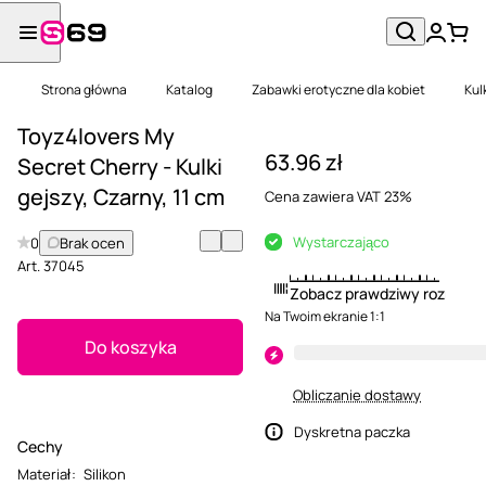
Strona główna
Katalog
Zabawki erotyczne dla kobiet
Kul
Toyz4lovers My
63.96 zł
Secret Cherry - Kulki
gejszy, Czarny, 11 cm
Cena zawiera VAT 23%
Wystarczająco
0
Brak ocen
Art.
37045
Zobacz prawdziwy rozmiar
Na Twoim ekranie 1:1
Do koszyka
Obliczanie dostawy
Dyskretna paczka
Cechy
Materiał
:
Silikon