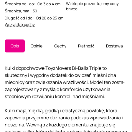
W sklepie prezentujemy ceny
Średnica od i do
:
Od 3 do 4 cm
brutto.
Średnica, mm
:
30
Długość od i do
:
Od 20 do 25 cm
Wszystkie cechy
Opis
Opinie
Cechy
Płatność
Dostawa
Kulki dopochwowe Toyz4lovers Bi-Balls Triple to
skuteczny i wygodny dodatek do ćwiczeń mięśni dna
miednicy oraz zwiększania wrażliwości. Model ten został
zaprojektowany z myślą o komforcie użytkowania i
stopniowym rozwijaniu kontroli nad mięśniami.
Kulki mają miękką, gładką i elastyczną powłokę, która
zapewnia przyjemne doznania podczas wprowadzania i
noszenia. Wewnątrz każdego elementu znajduje się
stalowa kulka, która delikatnie stymuluje strefy erogenne