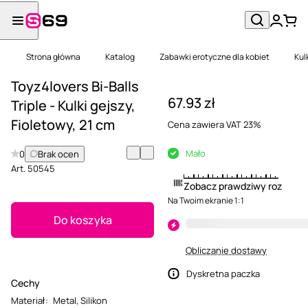
Strona główna
Katalog
Zabawki erotyczne dla kobiet
Kul
Toyz4lovers Bi-Balls
67.93 zł
Triple - Kulki gejszy,
Fioletowy, 21 cm
Cena zawiera VAT 23%
Mało
0
Brak ocen
Art.
50545
Zobacz prawdziwy rozmiar
Na Twoim ekranie 1:1
Do koszyka
Obliczanie dostawy
Dyskretna paczka
Cechy
Materiał
:
Metal
,
Silikon