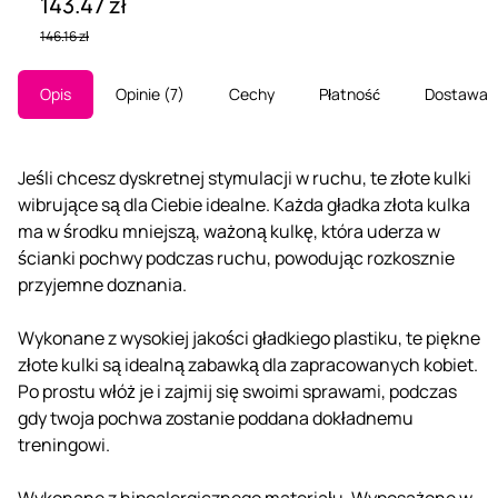
143.47 zł
146.16 zł
Opis
Opinie
7
Cechy
Płatność
Dostawa
Jeśli chcesz dyskretnej stymulacji w ruchu, te złote kulki
wibrujące są dla Ciebie idealne. Każda gładka złota kulka
ma w środku mniejszą, ważoną kulkę, która uderza w
ścianki pochwy podczas ruchu, powodując rozkosznie
przyjemne doznania.
Wykonane z wysokiej jakości gładkiego plastiku, te piękne
złote kulki są idealną zabawką dla zapracowanych kobiet.
Po prostu włóż je i zajmij się swoimi sprawami, podczas
gdy twoja pochwa zostanie poddana dokładnemu
treningowi.
Wykonane z hipoalergicznego materiału. Wyposażone w