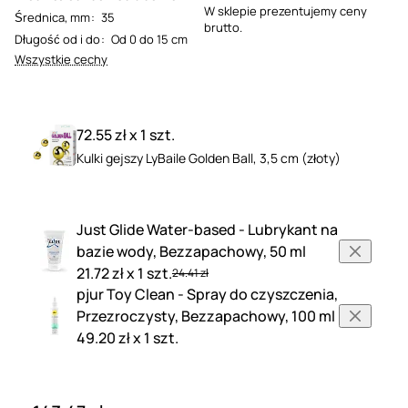
W sklepie prezentujemy ceny
Średnica, mm
:
35
brutto.
Długość od i do
:
Od 0 do 15 cm
Wszystkie cechy
72.55 zł x 1 szt.
Kulki gejszy LyBaile Golden Ball, 3,5 cm (złoty)
Just Glide Water-based - Lubrykant na
bazie wody, Bezzapachowy, 50 ml
21.72 zł x 1 szt.
24.41 zł
pjur Toy Clean - Spray do czyszczenia,
Przezroczysty, Bezzapachowy, 100 ml
49.20 zł x 1 szt.