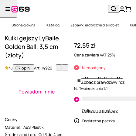
Strona główna
Katalog
Zabawki erotyczne dla kobiet
Kul
Kulki gejszy LyBaile
72.55 zł
Golden Ball, 3,5 cm
(złoty)
Cena zawiera VAT 23%
Niedostępny
4.1
7 opinii
Art.
14920
Zobacz prawdziwy rozmiar
Na Twoim ekranie 1:1
Powiadom mnie
Obliczanie dostawy
Cechy
Dyskretna paczka
Materiał
:
ABS Plastik
Średnica od i do
:
Od 3 do 4 cm