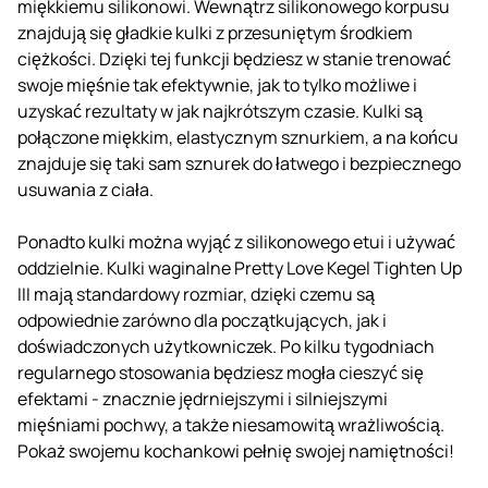
miękkiemu silikonowi. Wewnątrz silikonowego korpusu
znajdują się gładkie kulki z przesuniętym środkiem
ciężkości. Dzięki tej funkcji będziesz w stanie trenować
swoje mięśnie tak efektywnie, jak to tylko możliwe i
uzyskać rezultaty w jak najkrótszym czasie. Kulki są
połączone miękkim, elastycznym sznurkiem, a na końcu
znajduje się taki sam sznurek do łatwego i bezpiecznego
usuwania z ciała.
Ponadto kulki można wyjąć z silikonowego etui i używać
oddzielnie. Kulki waginalne Pretty Love Kegel Tighten Up
III mają standardowy rozmiar, dzięki czemu są
odpowiednie zarówno dla początkujących, jak i
doświadczonych użytkowniczek. Po kilku tygodniach
regularnego stosowania będziesz mogła cieszyć się
efektami - znacznie jędrniejszymi i silniejszymi
mięśniami pochwy, a także niesamowitą wrażliwością.
Pokaż swojemu kochankowi pełnię swojej namiętności!