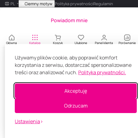
0
PL
Ciemny motyw
Polityka prywatności
Regulamin
m
l
Powiadom mnie
Główna
Katalog
Koszyk
Ulubione
Panel klienta
Porównanie
Używamy plików cookie, aby poprawić komfort
korzystania z serwisu, dostarczać spersonalizowane
treści oraz analizować ruch.
Polityka prywatności.
Akceptuję
Odrzucam
Ustawienia