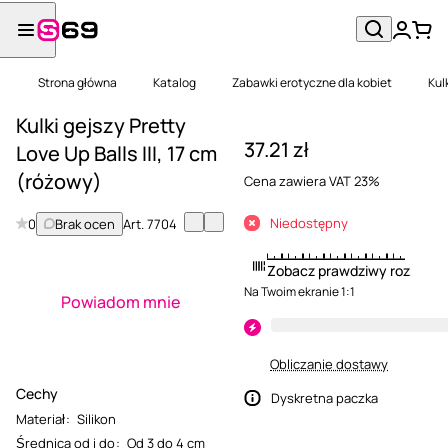
Strona główna
Katalog
Zabawki erotyczne dla kobiet
Kul
Kulki gejszy Pretty
37.21 zł
Love Up Balls III, 17 cm
(różowy)
Cena zawiera VAT 23%
Niedostępny
0
Brak ocen
Art.
7704
Zobacz prawdziwy rozmiar
Na Twoim ekranie 1:1
Powiadom mnie
Obliczanie dostawy
Cechy
Dyskretna paczka
Materiał
:
Silikon
Średnica od i do
:
Od 3 do 4 cm