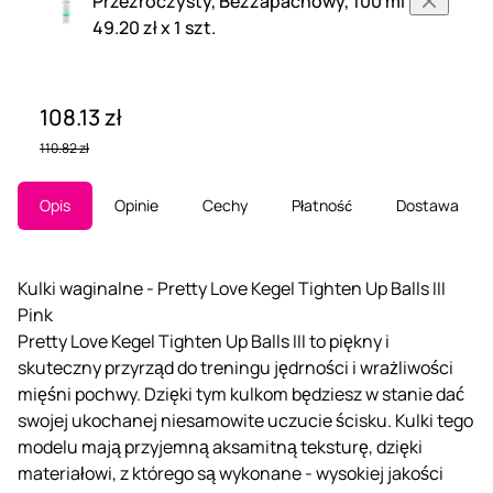
Przezroczysty, Bezzapachowy, 100 ml
49.20 zł x 1 szt.
108.13 zł
110.82 zł
Opis
Opinie
Cechy
Płatność
Dostawa
Kulki waginalne - Pretty Love Kegel Tighten Up Balls III
Pink
Pretty Love Kegel Tighten Up Balls III to piękny i
skuteczny przyrząd do treningu jędrności i wrażliwości
mięśni pochwy. Dzięki tym kulkom będziesz w stanie dać
swojej ukochanej niesamowite uczucie ścisku. Kulki tego
modelu mają przyjemną aksamitną teksturę, dzięki
materiałowi, z którego są wykonane - wysokiej jakości