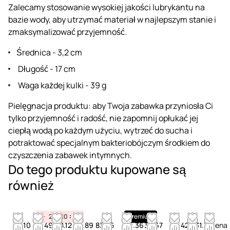
Zalecamy stosowanie wysokiej jakości lubrykantu na
bazie wody, aby utrzymać materiał w najlepszym stanie i
zmaksymalizować przyjemność.
Średnica - 3,2 cm
Długość - 17 cm
Waga każdej kulki - 39 g
Pielęgnacja produktu: aby Twoja zabawka przyniosła Ci
tylko przyjemność i radość, nie zapomnij opłukać jej
ciepłą wodą po każdym użyciu, wytrzeć do sucha i
potraktować specjalnym bakteriobójczym środkiem do
czyszczenia zabawek intymnych.
Do tego produktu kupowane są
również
23
10
55
Premium
86.10
51.49
58.12
52.89
83.25
29.36
35.67
66.42
131.77
Cena