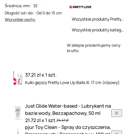
Średnica, mm
:
32
Długość od i do
:
Od 0 do 15 cm
Wszystkie produkty Pretty Love
Wszystkie cechy
Wszystkie produkty kategorii
W sklepie prezentujemy ceny
brutto.
37.21 zł x 1 szt.
Kulki gejszy Pretty Love Up Balls III, 17 cm (różowy)
Just Glide Water-based - Lubrykant na
bazie wody, Bezzapachowy, 50 ml
21.72 zł x 1 szt.
24.41 zł
pjur Toy Clean - Spray do czyszczenia,