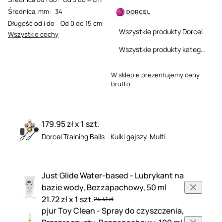
Średnica, mm
:
34
Długość od i do
:
Od 0 do 15 cm
Wszystkie produkty Dorcel
Wszystkie cechy
Wszystkie produkty kategorii
W sklepie prezentujemy ceny
brutto.
179.95 zł x 1 szt.
Dorcel Training Balls - Kulki gejszy, Multi
Just Glide Water-based - Lubrykant na
bazie wody, Bezzapachowy, 50 ml
21.72 zł x 1 szt.
24.41 zł
pjur Toy Clean - Spray do czyszczenia,