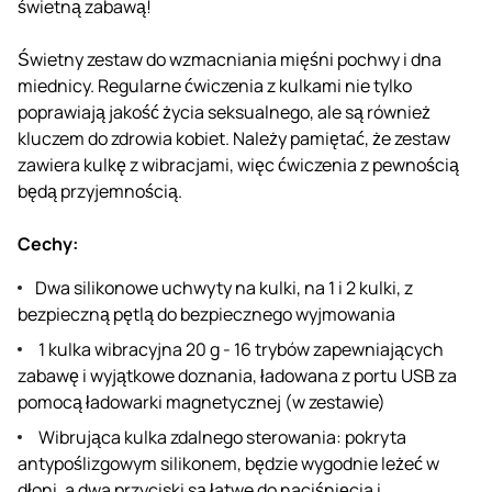
świetną zabawą!
Świetny zestaw do wzmacniania mięśni pochwy i dna
miednicy. Regularne ćwiczenia z kulkami nie tylko
poprawiają jakość życia seksualnego, ale są również
kluczem do zdrowia kobiet. Należy pamiętać, że zestaw
zawiera kulkę z wibracjami, więc ćwiczenia z pewnością
będą przyjemnością.
Cechy:
Dwa silikonowe uchwyty na kulki, na 1 i 2 kulki, z
bezpieczną pętlą do bezpiecznego wyjmowania
1 kulka wibracyjna 20 g - 16 trybów zapewniających
zabawę i wyjątkowe doznania, ładowana z portu USB za
pomocą ładowarki magnetycznej (w zestawie)
Wibrująca kulka zdalnego sterowania: pokryta
antypoślizgowym silikonem, będzie wygodnie leżeć w
dłoni, a dwa przyciski są łatwe do naciśnięcia i