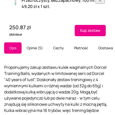
Przezroczysty, Bezzapachowy, 100 ml
49.20 zł x 1 szt.
250.87 zł
Kup zestaw
253.56 zł
Opis
Opinie
5
Cechy
Płatność
Dostawa
Proponujemy zakup zestawu kulek waginalnych Dorcel
Training Balls, wydanych w limitowanej serii od Dorcel
"40 years of lust". Doskonały zestaw treningowy z 4
wymiennymi kulkami o różnej wadze (od 32g do 65g) i
dodatkową kulką wibrującą o wadze 20g. Mogą być
używane pojedynczo lub po dwie naraz - w tym celu
znajdują się silikonowe uchwyty na kulki z mocną pętlą.
Kulka wibracyjna ma 16 trybów, więc trening będzie