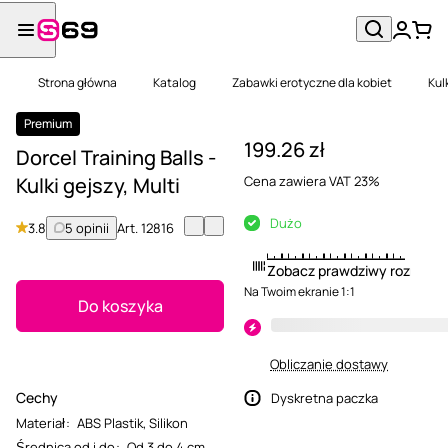
Strona główna
Katalog
Zabawki erotyczne dla kobiet
Kul
Premium
199.26 zł
Dorcel Training Balls -
Kulki gejszy, Multi
Cena zawiera VAT 23%
Dużo
3.8
5 opinii
Art.
12816
Zobacz prawdziwy rozmiar
Na Twoim ekranie 1:1
Do koszyka
Obliczanie dostawy
Cechy
Dyskretna paczka
Materiał
:
ABS Plastik
,
Silikon
Średnica od i do
:
Od 3 do 4 cm