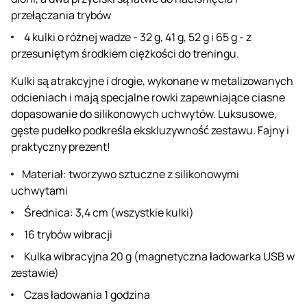
przełączania trybów
4 kulki o różnej wadze - 32 g, 41 g, 52 g i 65 g - z
przesuniętym środkiem ciężkości do treningu.
Kulki są atrakcyjne i drogie, wykonane w metalizowanych
odcieniach i mają specjalne rowki zapewniające ciasne
dopasowanie do silikonowych uchwytów. Luksusowe,
gęste pudełko podkreśla ekskluzywność zestawu. Fajny i
praktyczny prezent!
Materiał: tworzywo sztuczne z silikonowymi
uchwytami
Średnica: 3,4 cm (wszystkie kulki)
16 trybów wibracji
Kulka wibracyjna 20 g (magnetyczna ładowarka USB w
zestawie)
Czas ładowania 1 godzina