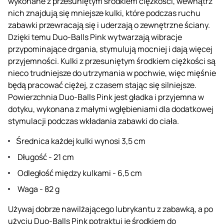
wykonane z przesuniętym środkiem ciężkości, wewnątrz
nich znajdują się mniejsze kulki, które podczas ruchu
zabawki przewracają się i uderzają o zewnętrzne ściany.
Dzięki temu Duo-Balls Pink wytwarzają wibracje
przypominające drgania, stymulują mocniej i dają więcej
przyjemności. Kulki z przesuniętym środkiem ciężkości są
nieco trudniejsze do utrzymania w pochwie, więc mięśnie
będą pracować ciężej, z czasem stając się silniejsze.
Powierzchnia Duo-Balls Pink jest gładka i przyjemna w
dotyku, wykonana z małymi wgłębieniami dla dodatkowej
stymulacji podczas wkładania zabawki do ciała.
Średnica każdej kulki wynosi 3,5 cm
Długość - 21 cm
Odległość między kulkami - 6,5 cm
Waga - 82 g
Używaj dobrze nawilżającego lubrykantu z zabawką, a po
użyciu Duo-Balls Pink potraktuj je środkiem do