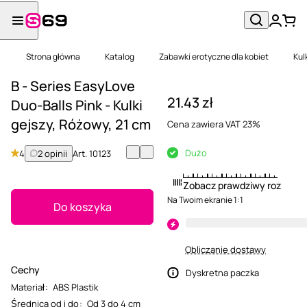
Strona główna
Katalog
Zabawki erotyczne dla kobiet
Kul
B - Series EasyLove
21.43 zł
Duo-Balls Pink - Kulki
gejszy, Różowy, 21 cm
Cena zawiera VAT 23%
Dużo
4
2 opinii
Art.
10123
Zobacz prawdziwy rozmiar
Na Twoim ekranie 1:1
Do koszyka
Obliczanie dostawy
Cechy
Dyskretna paczka
Materiał
:
ABS Plastik
Średnica od i do
:
Od 3 do 4 cm