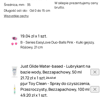
W sklepie prezentujemy ceny
Średnica, mm
:
35
brutto.
Długość od i do
:
Od 0 do 15 cm
Wszystkie cechy
19.04 zł x 1 szt.
B - Series EasyLove Duo-Balls Pink - Kulki gejszy,
Różowy, 21 cm
Just Glide Water-based - Lubrykant na
bazie wody, Bezzapachowy, 50 ml
21.72 zł x 1 szt.
24.41 zł
pjur Toy Clean - Spray do czyszczenia,
Przezroczysty, Bezzapachowy, 100 ml
49.20 zł x 1 szt.