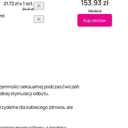
153.93 zł
21.72 zł x 1 szt.
24.41 zł
156.62 zł
 ml
Kup zestaw
zyjemności seksualnej podczas ćwiczeń.
dkiej stymulacji odbytu.
rzydatne dla kobiecego zdrowia, ale
alergicznego silikonu z powłoką