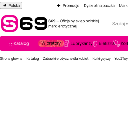
Polska
Promocje
Dyskretna paczka
Mark
S69
— Oficjalny sklep polskiej
marki erotycznej
Wibratory
Katalog
Lubrykanty
Bielizna
Kor
Strona główna
Katalog
Zabawki erotyczne dla kobiet
Kulki gejszy
You2Toys