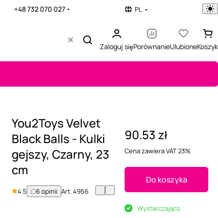
+48 732 070 027
PL
Zaloguj się
Porównanie
Ulubione
Koszyk
You2Toys Velvet
90.53 zł
Black Balls - Kulki
gejszy, Czarny, 23
Cena zawiera VAT 23%
cm
Do koszyka
4.5
6 opinii
Art.
4956
Wystarczająco