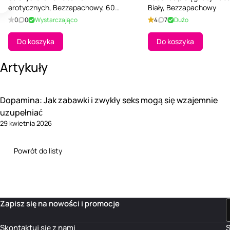
erotycznych, Bezzapachowy, 60
Biały, Bezzapachowy
ml
0
0
Wystarczająco
4
7
Dużo
Do koszyka
Do koszyka
Artykuły
Dopamina: Jak zabawki i zwykły seks mogą się wzajemnie
uzupełniać
29 kwietnia 2026
Powrót do listy
Zapisz się na nowości i promocje
Skontaktuj się z nami
S