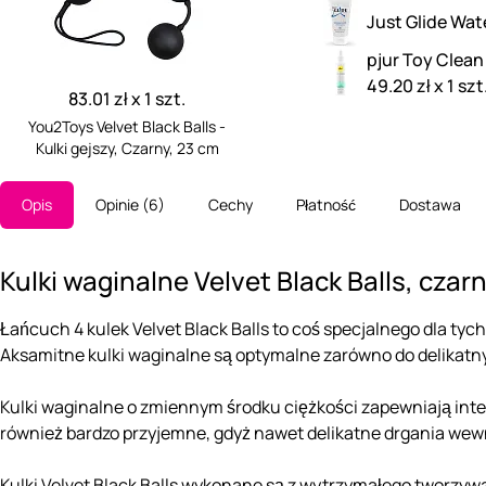
Just Glide Wat
pjur Toy Clean
49.20 zł x 1 szt
83.01 zł x 1 szt.
You2Toys Velvet Black Balls -
Kulki gejszy, Czarny, 23 cm
Opis
Opinie
6
Cechy
Płatność
Dostawa
Kulki waginalne Velvet Black Balls, czar
Łańcuch 4 kulek Velvet Black Balls to coś specjalnego dla ty
Aksamitne kulki waginalne są optymalne zarówno do delikatnyc
Kulki waginalne o zmiennym środku ciężkości zapewniają inte
również bardzo przyjemne, gdyż nawet delikatne drgania wewn
Kulki Velvet Black Balls wykonane są z wytrzymałego tworzyw