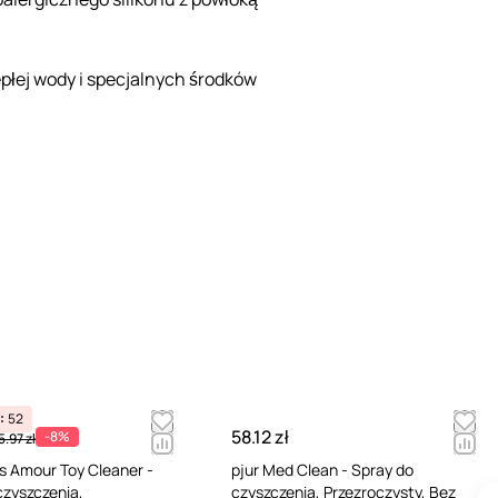
płej wody i specjalnych środków
52
58.12 zł
-8%
5.97 zł
 Amour Toy Cleaner -
pjur Med Clean - Spray do
czyszczenia,
czyszczenia, Przezroczysty, Bez