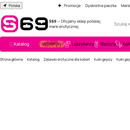
Polska
Promocje
Dyskretna paczka
Mark
S69
— Oficjalny sklep polskiej
marki erotycznej
Wibratory
Katalog
Lubrykanty
Bielizna
Kor
Strona główna
Katalog
Zabawki erotyczne dla kobiet
Kulki gejszy
Kulki ge