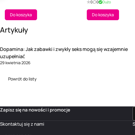
0
0
Dużo
Do koszyka
Do koszyka
Artykuły
Dopamina: Jak zabawki i zwykły seks mogą się wzajemnie
uzupełniać
29 kwietnia 2026
Powrót do listy
Zapisz się na nowości i promocje
Skontaktuj się z nami
S