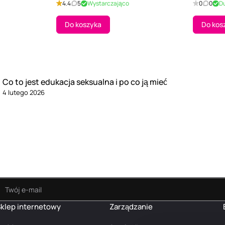
4.4
5
Wystarczająco
0
0
D
Do koszyka
Do kos
Co to jest edukacja seksualna i po co ją mieć
4 lutego 2026
klep internetowy
Zarządzanie