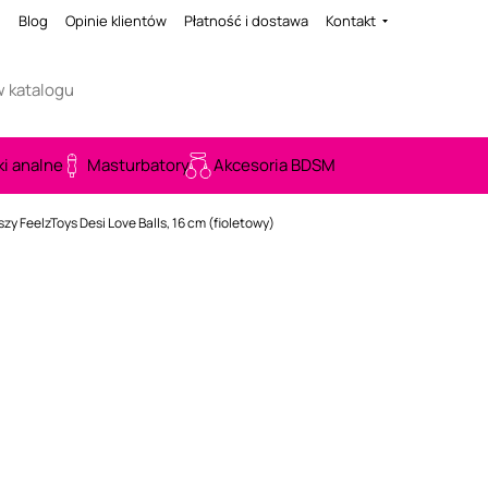
i
Blog
Opinie klientów
Płatność i dostawa
Kontakt
ki analne
Masturbatory
Akcesoria BDSM
jszy FeelzToys Desi Love Balls, 16 cm (fioletowy)