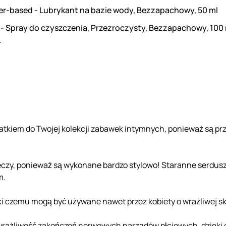
er-based - Lubrykant na bazie wody, Bezzapachowy, 50 ml
 - Spray do czyszczenia, Przezroczysty, Bezzapachowy, 100
.
datkiem do Twojej kolekcji zabawek intymnych, ponieważ są pr
eczy, ponieważ są wykonane bardzo stylowo! Staranne serdusz
m.
ęki czemu mogą być używane nawet przez kobiety o wrażliwej s
wrażliwość zakończeń nerwowych narządów płciowych, dzięki