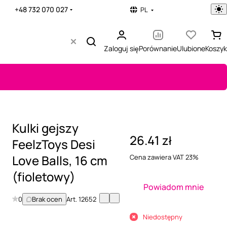
+48 732 070 027
PL
Zaloguj się
Porównanie
Ulubione
Koszyk
Kulki gejszy
26.41 zł
FeelzToys Desi
Love Balls, 16 cm
Cena zawiera VAT 23%
(fioletowy)
Powiadom mnie
0
Brak ocen
Art.
12652
Niedostępny