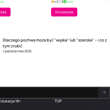
użo
4.3
3
Dużo
zyka
Do koszyka
Dlaczego pochwa może być "wąska" lub "szeroka" – i co z
tym zrobić
1 października 2025
Edukacja 18+
TOP