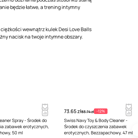
anie będzie łatwe, a trening intymny
ciężkości wewnątrz kulek Desi Love Balls
żny nacisk na twoje intymne obszary.
73.65 zł
-12%
83.74 zł
leaner Spray - Środek do
Swiss Navy Toy & Body Cleaner -
ia zabawek erotycznych,
Środek do czyszczenia zabawek
howy, 50 ml
erotycznych, Bezzapachowy, 47 ml