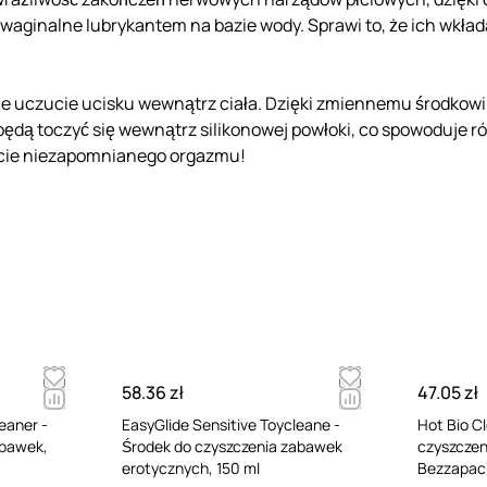
i waginalne lubrykantem na bazie wody. Sprawi to, że ich wkład
e uczucie ucisku wewnątrz ciała. Dzięki zmiennemu środkowi 
ędą toczyć się wewnątrz silikonowej powłoki, co spowoduje ró
życie niezapomnianego orgazmu!
58.36 zł
47.05 zł
eaner -
EasyGlide Sensitive Toycleane -
Hot Bio C
abawek,
Środek do czyszczenia zabawek
czyszczen
erotycznych, 150 ml
Bezzapac