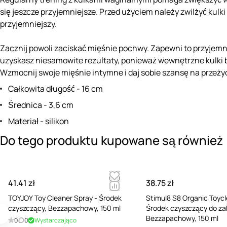
się jeszcze przyjemniejsze. Przed użyciem należy zwilżyć kulk
przyjemniejszy.
Zacznij powoli zaciskać mięśnie pochwy. Zapewni to przyjemn
uzyskasz niesamowite rezultaty, ponieważ wewnętrzne kulki b
Wzmocnij swoje mięśnie intymne i daj sobie szansę na prze
Całkowita długość - 16 cm
Średnica - 3,6 cm
Materiał - silikon
Do tego produktu kupowane są również
41.41 zł
38.75 zł
TOYJOY Toy Cleaner Spray - Środek
Stimul8 S8 Organic Toycl
czyszczący, Bezzapachowy, 150 ml
Środek czyszczący do z
Bezzapachowy, 150 ml
0
0
Wystarczająco