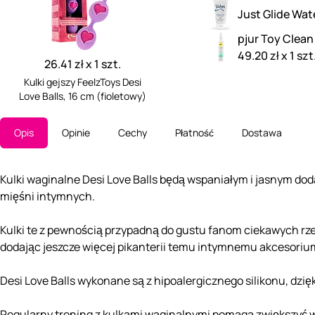
Just Glide Wat
pjur Toy Clean
49.20 zł x 1 szt
26.41 zł x 1 szt.
Kulki gejszy FeelzToys Desi
Love Balls, 16 cm (fioletowy)
Opis
Opinie
Cechy
Płatność
Dostawa
Kulki waginalne Desi Love Balls będą wspaniałym i jasnym do
mięśni intymnych.
Kulki te z pewnością przypadną do gustu fanom ciekawych rz
dodając jeszcze więcej pikanterii temu intymnemu akcesoriu
Desi Love Balls wykonane są z hipoalergicznego silikonu, dzi
Regularny trening z kulkami waginalnymi pomaga zwiększyć 