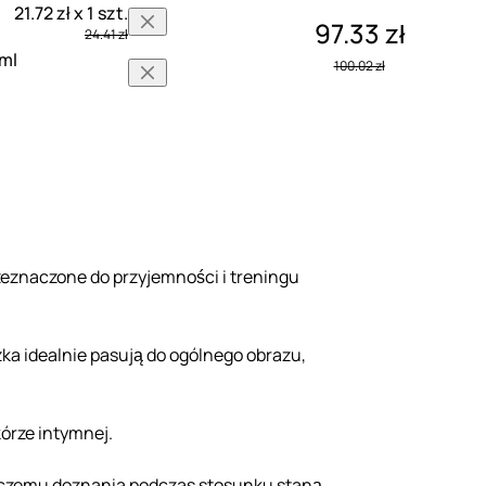
21.72 zł x 1 szt.
97.33 zł
24.41 zł
 ml
100.02 zł
zeznaczone do przyjemności i treningu
ka idealnie pasują do ogólnego obrazu,
kórze intymnej.
 czemu doznania podczas stosunku staną