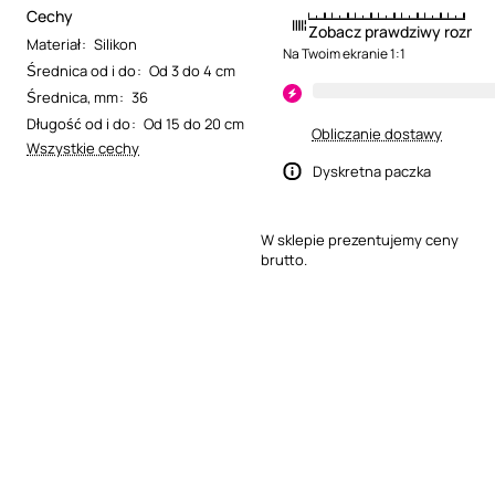
Cechy
Zobacz prawdziwy rozmia
Materiał
:
Silikon
Na Twoim ekranie 1:1
Średnica od i do
:
Od 3 do 4 cm
Średnica, mm
:
36
Długość od i do
:
Od 15 do 20 cm
Obliczanie dostawy
Wszystkie cechy
Dyskretna paczka
W sklepie prezentujemy ceny
brutto.