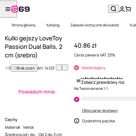
Strona główna
Katalog
Zabawki erotyczne dla kobiet
Kul
Kulki gejszy LoveToy
40.86 zł
Passion Dual Balls, 2
cm (srebro)
Cena zawiera VAT 23%
Niedostępny
0
Brak ocen
Art.
14123
Zobacz prawdziwy rozmiar
Na Twoim ekranie 1:1
Powiadom mnie
Obliczanie dostawy
Cechy
Dyskretna paczka
Materiał
:
Metal
Średnica od i do
:
Od 2 do 3 cm