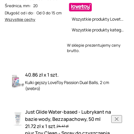
Średnica, mm
:
20
Długość od i do
:
Od 0 do 15 cm
Wszystkie produkty Lovetoy
Wszystkie cechy
Wszystkie produkty kategorii
W sklepie prezentujemy ceny
brutto.
40.86 zł x 1 szt.
Kulki gejszy LoveToy Passion Dual Balls, 2 cm
(srebro)
Just Glide Water-based - Lubrykant na
bazie wody, Bezzapachowy, 50 ml
21.72 zł x 1 szt.
24.41 zł
pjur Toy Clean - Spray do czyszczenia,