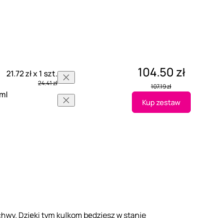
104.50 zł
21.72 zł x 1 szt.
24.41 zł
107.19 zł
 ml
Kup zestaw
ochwy. Dzięki tym kulkom będziesz w stanie