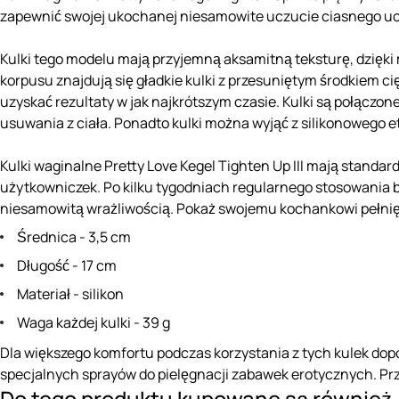
zapewnić swojej ukochanej niesamowite uczucie ciasnego uc
Kulki tego modelu mają przyjemną aksamitną teksturę, dzięki 
korpusu znajdują się gładkie kulki z przesuniętym środkiem cię
uzyskać rezultaty w jak najkrótszym czasie. Kulki są połączo
usuwania z ciała. Ponadto kulki można wyjąć z silikonowego et
Kulki waginalne Pretty Love Kegel Tighten Up III mają standa
użytkowniczek. Po kilku tygodniach regularnego stosowania bę
niesamowitą wrażliwością. Pokaż swojemu kochankowi pełnię
Średnica - 3,5 cm
Długość - 17 cm
Materiał - silikon
Waga każdej kulki - 39 g
Dla większego komfortu podczas korzystania z tych kulek do
specjalnych sprayów do pielęgnacji zabawek erotycznych. P
Do tego produktu kupowane są również