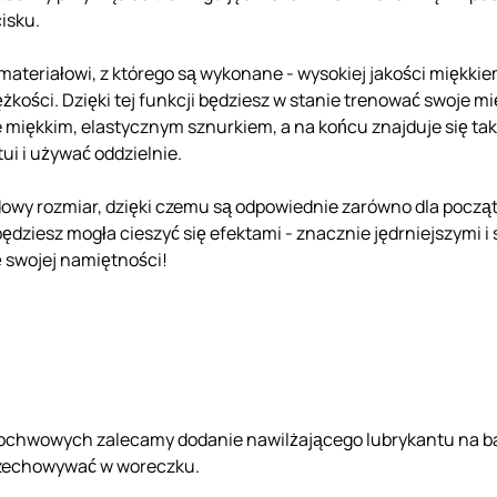
isku.
materiałowi, z którego są wykonane - wysokiej jakości miękki
żkości. Dzięki tej funkcji będziesz w stanie trenować swoje mię
ne miękkim, elastycznym sznurkiem, a na końcu znajduje się ta
ui i używać oddzielnie.
rdowy rozmiar, dzięki czemu są odpowiednie zarówno dla począ
dziesz mogła cieszyć się efektami - znacznie jędrniejszymi i 
 swojej namiętności!
pochwowych zalecamy dodanie nawilżającego lubrykantu na ba
rzechowywać w woreczku.