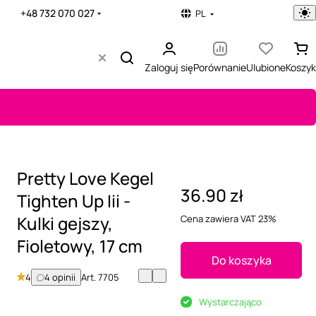
+48 732 070 027
PL
Zaloguj się
Porównanie
Ulubione
Koszyk
Pretty Love Kegel
36.90 zł
Tighten Up Iii -
Kulki gejszy,
Cena zawiera VAT 23%
Fioletowy, 17 cm
Do koszyka
4
4 opinii
Art.
7705
Wystarczająco