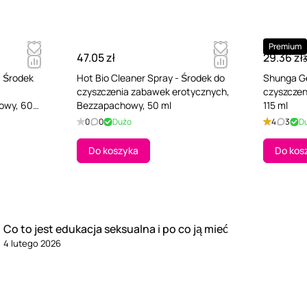
Premium
47.05 zł
29.36 zł
3
- Środek
Hot Bio Cleaner Spray - Środek do
Shunga Ge
czyszczenia zabawek erotycznych,
czyszczen
owy, 60
Bezzapachowy, 50 ml
115 ml
0
0
Dużo
4
3
D
Do koszyka
Do kos
Co to jest edukacja seksualna i po co ją mieć
4 lutego 2026