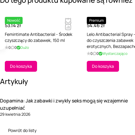
Nowość
Premium
53.14 zł
54.46 zł
Femintimate Antibacterial - Środek
Lelo Antibacterial Spray 
czyszczący do zabawek, 150 ml
do czyszczenia zabawek
erotycznych, Bezzapach
0
0
Dużo
ml
0
0
Wystarczająco
Do koszyka
Do koszyka
Artykuły
Dopamina: Jak zabawki i zwykły seks mogą się wzajemnie
uzupełniać
29 kwietnia 2026
Powrót do listy