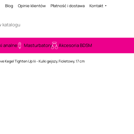
i
Blog
Opinie klientów
Płatność i dostawa
Kontakt
ki analne
Masturbatory
Akcesoria BDSM
ve Kegel Tighten Up Iii - Kulki gejszy, Fioletowy, 17 cm