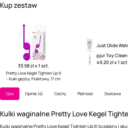
Kup zestaw
Just Glide Wat
pjur Toy Clean
49.20 zł x 1 szt
33.58 zł x 1 szt.
Pretty Love Kegel Tighten Up Iii
- Kulki gejszy, Fioletowy, 17 cm
Opis
Opinie
4
Cechy
Płatność
Dostawa
Kulki waginalne Pretty Love Kegel Tighten
Kulki waginalne Pretty Love Kegel Tighten Up III to piękny i s