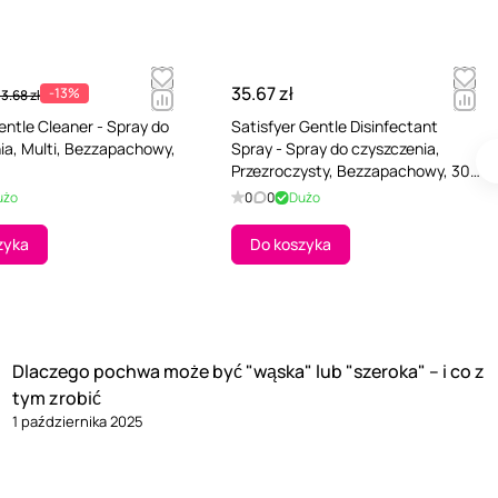
35.67 zł
-13%
3.68 zł
ntle Cleaner - Spray do
Satisfyer Gentle Disinfectant
ia, Multi, Bezzapachowy,
Spray - Spray do czyszczenia,
Przezroczysty, Bezzapachowy, 300
ml
użo
0
0
Dużo
zyka
Do koszyka
Dlaczego pochwa może być "wąska" lub "szeroka" – i co z
tym zrobić
1 października 2025