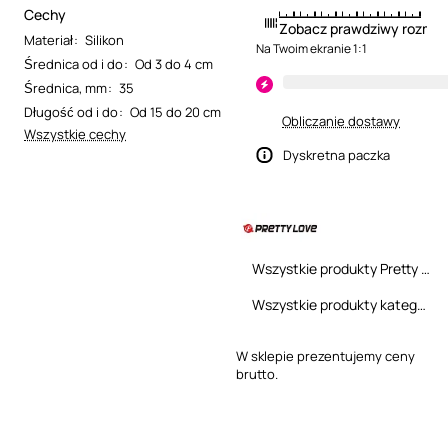
Cechy
Zobacz prawdziwy rozmia
Materiał
:
Silikon
Na Twoim ekranie 1:1
Średnica od i do
:
Od 3 do 4 cm
Średnica, mm
:
35
Długość od i do
:
Od 15 do 20 cm
Obliczanie dostawy
Wszystkie cechy
Dyskretna paczka
Wszystkie produkty Pretty Love
Wszystkie produkty kategorii
W sklepie prezentujemy ceny
brutto.