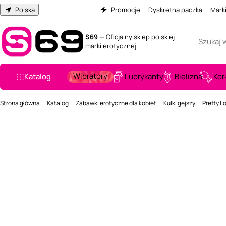
Polska
Promocje
Dyskretna paczka
Mark
S69
— Oficjalny sklep polskiej
marki erotycznej
Wibratory
Katalog
Lubrykanty
Bielizna
Kor
Strona główna
Katalog
Zabawki erotyczne dla kobiet
Kulki gejszy
Pretty Lo