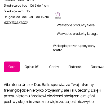
Średnica od i do
:
Od 3 do 4 cm
Średnica, mm
:
35
Długość od i do
:
Od 0 do 15 cm
Wszystkie cechy
Wszystkie produkty Seven Creations
Wszystkie produkty kategorii
W sklepie prezentujemy ceny
brutto.
Opis
Opinie
6
Cechy
Płatność
Dostawa
Vibratone Unisex Duo Balls sprawią, że Twój intymny
trening będzie nie tylko przyjemny, ale i skuteczny. Dzięki
przesuniętemu środkowi ciężkości obciążenie mięśni
pochwy staje się znacznie większe, co jest niezwykle