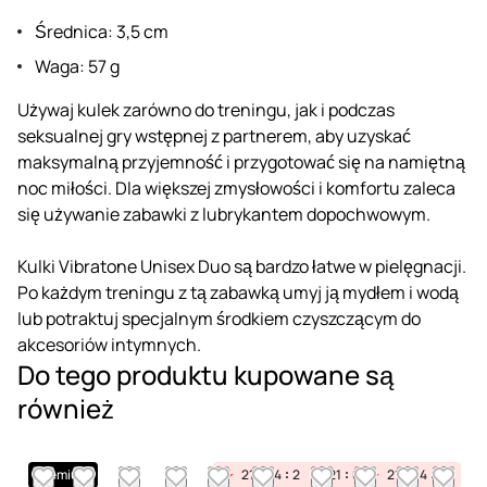
Średnica: 3,5 cm
Waga: 57 g
Używaj kulek zarówno do treningu, jak i podczas
seksualnej gry wstępnej z partnerem, aby uzyskać
maksymalną przyjemność i przygotować się na namiętną
noc miłości. Dla większej zmysłowości i komfortu zaleca
się używanie zabawki z lubrykantem dopochwowym.
Kulki Vibratone Unisex Duo są bardzo łatwe w pielęgnacji.
Po każdym treningu z tą zabawką umyj ją mydłem i wodą
lub potraktuj specjalnym środkiem czyszczącym do
akcesoriów intymnych.
Do tego produktu kupowane są
również
Premium
21
04
27
21
04
27
21
04
27