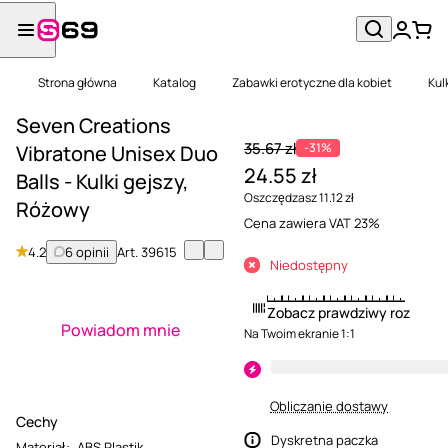
Strona główna
Katalog
Zabawki erotyczne dla kobiet
Kul
Seven Creations
35.67 zł
-31%
Vibratone Unisex Duo
24.55 zł
Balls - Kulki gejszy,
Oszczędzasz 11.12 zł
Różowy
Cena zawiera VAT 23%
4.2
6 opinii
Art.
39615
Niedostępny
Zobacz prawdziwy rozmiar
Powiadom mnie
Na Twoim ekranie 1:1
Obliczanie dostawy
Cechy
Dyskretna paczka
Materiał
:
ABS Plastik