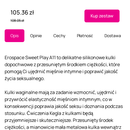
105.36 zł
Kup zestaw
108.05 zł
Opis
Opinie
Cechy
Płatność
Dostawa
Erospace Sweet Play A11 to delikatne silikonowe kulki
dopochwowe z przesuniętym środkiem ciężkości, które
pomogą Ci ujędrnić mięśnie intymne i poprawić jakość
życia seksualnego.
Kulki waginalne mają za zadanie wzmocnić, ujędrnić i
przywrócić elastyczność mięśniom intymnym, co w
konsekwencji poprawia jakość seksu i doznania podczas
stosunku. Ćwiczenia Kegla z kulkami będą
przyjemniejsze i skuteczniejsze. Przesunięty środek
ciężkości, a mianowicie mała metalowa kulka wewnątrz