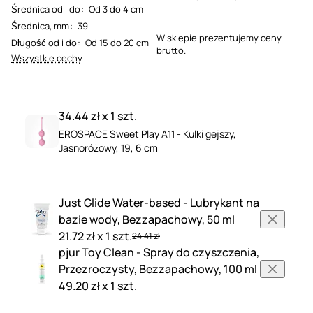
Średnica od i do
:
Od 3 do 4 cm
Średnica, mm
:
39
W sklepie prezentujemy ceny
Długość od i do
:
Od 15 do 20 cm
brutto.
Wszystkie cechy
34.44 zł x 1 szt.
EROSPACE Sweet Play A11 - Kulki gejszy,
Jasnoróżowy, 19, 6 cm
Just Glide Water-based - Lubrykant na
bazie wody, Bezzapachowy, 50 ml
21.72 zł x 1 szt.
24.41 zł
pjur Toy Clean - Spray do czyszczenia,
Przezroczysty, Bezzapachowy, 100 ml
49.20 zł x 1 szt.