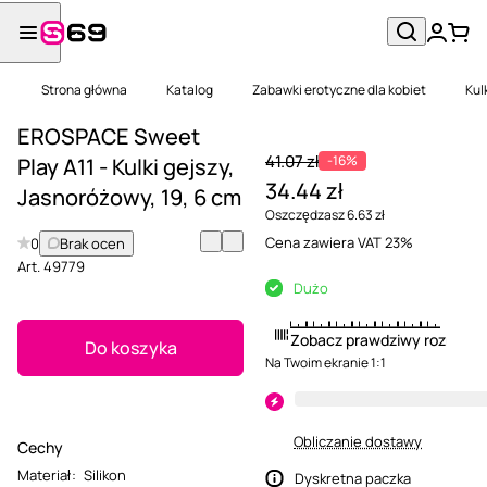
Strona główna
Katalog
Zabawki erotyczne dla kobiet
Kul
EROSPACE Sweet
41.07 zł
-16%
Play A11 - Kulki gejszy,
34.44 zł
Jasnoróżowy, 19, 6 cm
Oszczędzasz 6.63 zł
Cena zawiera VAT 23%
0
Brak ocen
Art.
49779
Dużo
Zobacz prawdziwy rozmiar
Do koszyka
Na Twoim ekranie 1:1
Obliczanie dostawy
Cechy
Materiał
:
Silikon
Dyskretna paczka