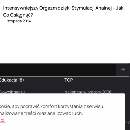
Intensywniejszy Orgazm dzięki Stymulacji Analnej – Jak
Go Osiągnąć?
1 listopada 2024
Edukacja 18+
TOP
Słownik seksu
Najlepsze wibratory 2026
Najczęstsze pytania
Blog
kie, aby poprawić komfort korzystania z serwisu,
alizowane treści oraz analizować ruch.
ci.