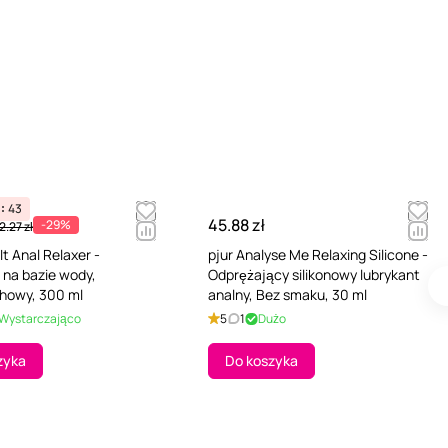
43
45.88 zł
-29%
2.27 zł
t It Anal Relaxer -
pjur Analyse Me Relaxing Silicone -
 na bazie wody,
Odprężający silikonowy lubrykant
howy, 300 ml
analny, Bez smaku, 30 ml
Wystarczająco
5
1
Dużo
zyka
Do koszyka