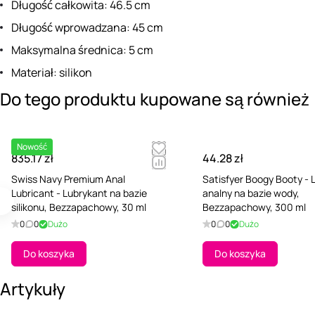
Długość całkowita: 46.5 cm
Długość wprowadzana: 45 cm
Maksymalna średnica: 5 cm
Materiał: silikon
Do tego produktu kupowane są również
Nowość
835.17 zł
44.28 zł
Swiss Navy Premium Anal
Satisfyer Boogy Booty - 
Lubricant - Lubrykant na bazie
analny na bazie wody,
silikonu, Bezzapachowy, 30 ml
Bezzapachowy, 300 ml
0
0
Dużo
0
0
Dużo
Do koszyka
Do koszyka
Artykuły