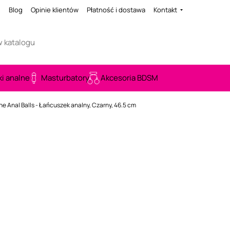
i
Blog
Opinie klientów
Płatność i dostawa
Kontakt
ki analne
Masturbatory
Akcesoria BDSM
ne Anal Balls - Łańcuszek analny, Czarny, 46.5 cm