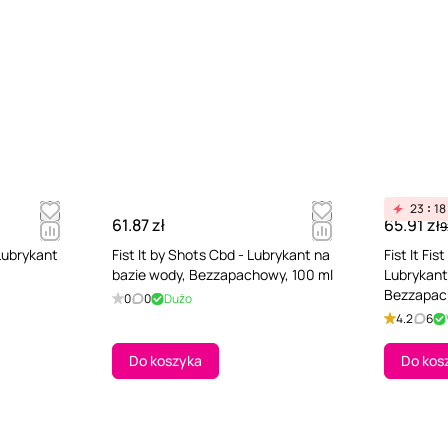
23
18
61.87 zł
65.91 zł
9
Lubrykant
Fist It by Shots Cbd - Lubrykant na
Fist It Fis
bazie wody, Bezzapachowy, 100 ml
Lubrykant
Bezzapac
0
0
Dużo
4.2
6
Do koszyka
Do kos