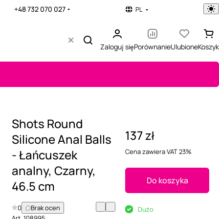
+48 732 070 027
PL
Zaloguj się
Porównanie
Ulubione
Koszyk
Shots Round
137 zł
Silicone Anal Balls
- Łańcuszek
Cena zawiera VAT 23%
analny, Czarny,
Do koszyka
46.5 cm
0
Brak ocen
Dużo
Art.
108995