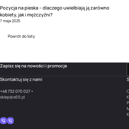
Pozycja na pieska – dlaczego uwielbiają ją zarówno
kobiety, jak i mężczyźni?
7 maja 2025
Powrót do listy
Zapisz się na nowości i promocje
Skontaktuj się z nami
S
+48 732 070 027
O
sklep@s69.pl
K
P
M
K