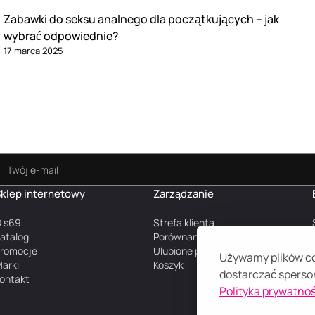
Zabawki do seksu analnego dla początkujących – jak
wybrać odpowiednie?
17 marca 2025
klep internetowy
Zarządzanie
 s69
Strefa klienta
atalog
Porównanie produktów
romocje
Ulubione produkty
Używamy plików coo
arki
Koszyk
dostarczać sperson
ontakt
Polityka prywatnoś