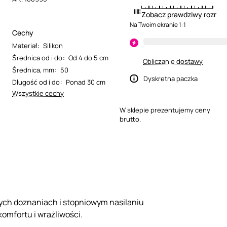
Zobacz prawdziwy rozmia
Na Twoim ekranie 1:1
Cechy
Materiał
:
Silikon
Średnica od i do
:
Od 4 do 5 cm
Obliczanie dostawy
Średnica, mm
:
50
Dyskretna paczka
Długość od i do
:
Ponad 30 cm
Wszystkie cechy
W sklepie prezentujemy ceny
brutto.
wnych doznaniach i stopniowym nasilaniu
komfortu i wrażliwości.