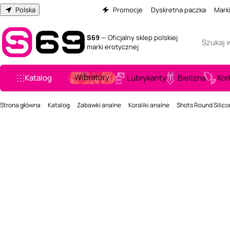
Polska
Promocje
Dyskretna paczka
Mark
S69
— Oficjalny sklep polskiej
marki erotycznej
Wibratory
Katalog
Lubrykanty
Bielizna
Kor
Strona główna
Katalog
Zabawki analne
Koraliki analne
Shots Round Silico