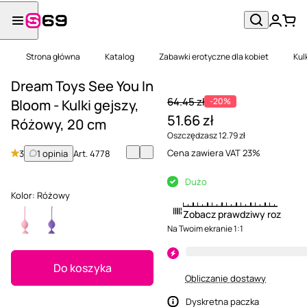
Strona główna
Katalog
Zabawki erotyczne dla kobiet
Kul
Dream Toys See You In
64.45 zł
-20%
Bloom - Kulki gejszy,
51.66 zł
Różowy, 20 cm
Oszczędzasz 12.79 zł
Cena zawiera VAT 23%
3
1 opinia
Art.
4778
Dużo
Kolor:
Różowy
Zobacz prawdziwy rozmiar
Na Twoim ekranie 1:1
Do koszyka
Obliczanie dostawy
Dyskretna paczka