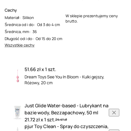
Cechy
W sklepie prezentujemy ceny
Materiał
:
Silikon
brutto.
Średnica od i do
:
Od 3 do 4 cm
Średnica, mm
:
36
Długość od i do
:
Od 15 do 20 cm
Wszystkie cechy
51.66 zł x 1 szt.
Dream Toys See You In Bloom - Kulki gejszy,
Różowy, 20 cm
Just Glide Water-based - Lubrykant na
bazie wody, Bezzapachowy, 50 ml
21.72 zł x 1 szt.
24.41 zł
pjur Toy Clean - Spray do czyszczenia,