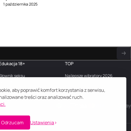
1 października 2025
Edukacja 18+
TOP
Słownik seksu
Najlepsze wibratory 2026
Najczęstsze pytania
Blog
kie, aby poprawić komfort korzystania z serwisu,
alizowane treści oraz analizować ruch.
ci.
Odrzucam
Ustawienia