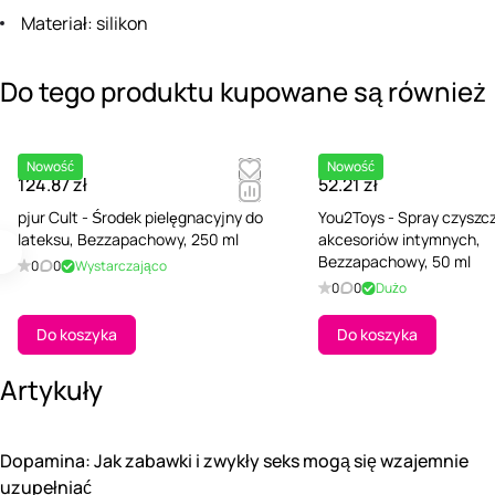
Materiał: silikon
Do tego produktu kupowane są również
Nowość
Nowość
124.87 zł
52.21 zł
pjur Cult - Środek pielęgnacyjny do
You2Toys - Spray czyszc
lateksu, Bezzapachowy, 250 ml
akcesoriów intymnych,
Bezzapachowy, 50 ml
0
0
Wystarczająco
0
0
Dużo
Do koszyka
Do koszyka
Artykuły
Dopamina: Jak zabawki i zwykły seks mogą się wzajemnie
uzupełniać