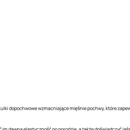
o kulki dopochwowe wzmacniające mięśnie pochwy, które zapewn
ać im dawną elastyczność po porodzie, a także doświadczyć ja