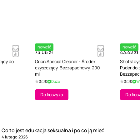
Nowość
Nowość
73.06 zł
43.42 zł
zący do
Orion Special Cleaner - Środek
ShotsToys
czyszczący, Bezzapachowy, 200
Puder do 
ml
Bezzapa
0
0
Dużo
0
0
W
Do koszyka
Do kos
Co to jest edukacja seksualna i po co ją mieć
4 lutego 2026