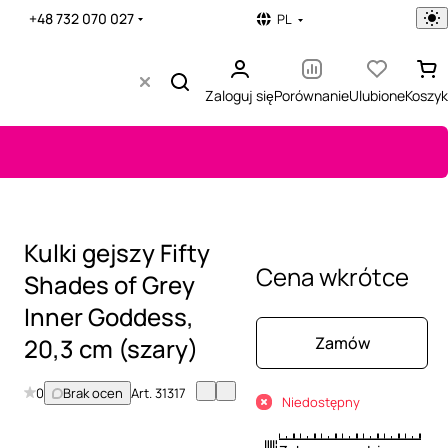
+48 732 070 027
PL
Zaloguj się
Porównanie
Ulubione
Koszyk
Kulki gejszy Fifty
Cena wkrótce
Shades of Grey
Inner Goddess,
20,3 cm (szary)
Zamów
0
Brak ocen
Art.
31317
Niedostępny