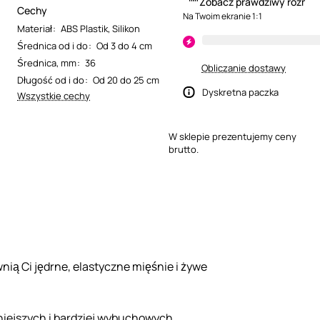
Zobacz prawdziwy rozmia
Cechy
Na Twoim ekranie 1:1
Materiał
:
ABS Plastik
,
Silikon
Średnica od i do
:
Od 3 do 4 cm
Średnica, mm
:
36
Obliczanie dostawy
Długość od i do
:
Od 20 do 25 cm
Dyskretna paczka
Wszystkie cechy
W sklepie prezentujemy ceny
brutto.
ią Ci jędrne, elastyczne mięśnie i żywe
śniejszych i bardziej wybuchowych