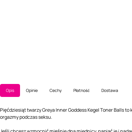
Opis
Opinie
Cechy
Płatność
Dostawa
Pięćdziesiąt twarzy Greya Inner Goddess Kegel Toner Balls t
orgazmy podczas seksu.
Jeśli chcesz wzmocnić mięśnie dna miednicy, napiąć je i nad