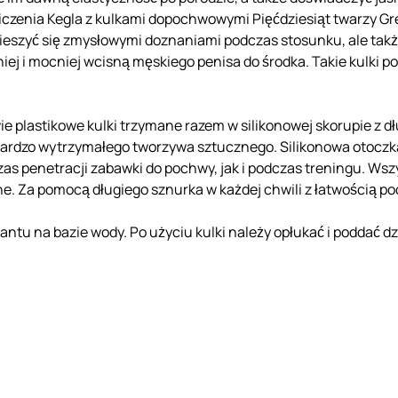
enia Kegla z kulkami dopochwowymi Pięćdziesiąt twarzy Grey
ieszyć się zmysłowymi doznaniami podczas stosunku, ale tak
j i mocniej wcisną męskiego penisa do środka. Takie kulki po
ie plastikowe kulki trzymane razem w silikonowej skorupie z d
 bardzo wytrzymałego tworzywa sztucznego. Silikonowa otoczka
s penetracji zabawki do pochwy, jak i podczas treningu. Wszy
ne. Za pomocą długiego sznurka w każdej chwili z łatwością pod
kantu na bazie wody. Po użyciu kulki należy opłukać i poddać 