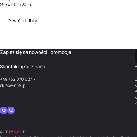
29 kwietnia 2026
Powrót do listy
Zapisz się na nowości i promocje
Skontaktuj się z nami
S
+48 732 070 027
O
sklep@s69.pl
K
P
M
K
© 2026
S
69
.
PL