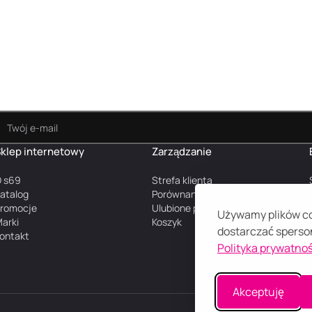
klep internetowy
Zarządzanie
 s69
Strefa klienta
atalog
Porównanie produktów
romocje
Ulubione produkty
Używamy plików coo
arki
Koszyk
dostarczać sperson
ontakt
Polityka prywatnoś
Akceptuję