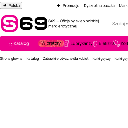
Polska
Promocje
Dyskretna paczka
Mark
S69
— Oficjalny sklep polskiej
marki erotycznej
Wibratory
Katalog
Lubrykanty
Bielizna
Kor
Strona główna
Katalog
Zabawki erotyczne dla kobiet
Kulki gejszy
Kulki ge