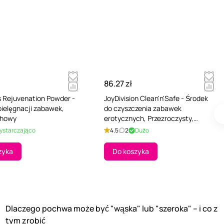
86.27 zł
 Rejuvenation Powder -
JoyDivision Clean'n'Safe - Środek
pielęgnacji zabawek,
do czyszczenia zabawek
chowy
erotycznych, Przezroczysty,
Bezzapachowy, 200 ml
ystarczająco
4.5
2
Dużo
zyka
Do koszyka
Dlaczego pochwa może być "wąska" lub "szeroka" – i co z
tym zrobić