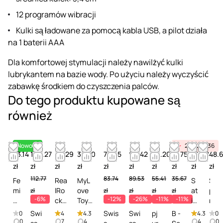
12 programów wibracji
Kulki są ładowane za pomocą kabla USB, a pilot działa
na 1 baterii AAA
Dla komfortowej stymulacji należy nawilżyć kulki
lubrykantem na bazie wody. Po użyciu należy wyczyścić
zabawkę środkiem do czyszczenia palców.
Do tego produktu kupowane są
również
Nowość
24
21
36
53.14
106.27
49.29
32.20
73.65
66.42
49.20
31.75
44.28
48.6
zł
zł
zł
zł
zł
zł
zł
zł
zł
zł
112.77
83.74
89.53
55.41
35.67
Fe
Rea
MyL
S
S
mi
lRo
ove
at
p
zł
zł
zł
zł
zł
-6%
-12%
-26%
-11%
-11%
nt
ck
Toy
isf
r
im
Rev
Clea
ye
a
Swi
Swis
Swi
pj
B -
0
4
4.3
4.3
0
at
ive
ner
r
y
0
7
4
4
0