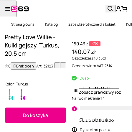
Strona główna
Katalog
Zabawki erotyczne dla kobiet
Kul
Pretty Love Willie -
150.43 zł
-7%
Kulki gejszy, Turkus,
140.07 zł
20.5 cm
Oszczędzasz 10.36 zł
Cena zawiera VAT 23%
0
Brak ocen
Art.
32123
Dużo
Kolor:
Turkus
Zobacz prawdziwy rozmiar
Na Twoim ekranie 1:1
Do koszyka
Obliczanie dostawy
Dyskretna paczka