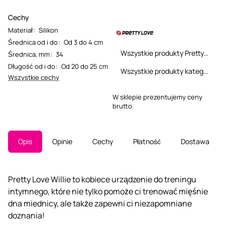
Cechy
Materiał
:
Silikon
Średnica od i do
:
Od 3 do 4 cm
Wszystkie produkty Pretty Love
Średnica, mm
:
34
Długość od i do
:
Od 20 do 25 cm
Wszystkie produkty kategorii
Wszystkie cechy
W sklepie prezentujemy ceny
brutto.
Opis
Opinie
Cechy
Płatność
Dostawa
Pretty Love Willie to kobiece urządzenie do treningu
intymnego, które nie tylko pomoże ci trenować mięśnie
dna miednicy, ale także zapewni ci niezapomniane
doznania!