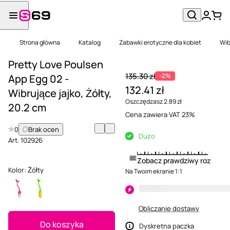
Strona główna
Katalog
Zabawki erotyczne dla kobiet
Wib
Pretty Love Poulsen
135.30 zł
-2%
App Egg 02 -
132.41 zł
Wibrujące jajko, Żółty,
Oszczędzasz 2.89 zł
20.2 cm
Cena zawiera VAT 23%
0
Brak ocen
Dużo
Art.
102926
Zobacz prawdziwy rozmiar
Kolor:
Żółty
Na Twoim ekranie 1:1
Obliczanie dostawy
Do koszyka
Dyskretna paczka