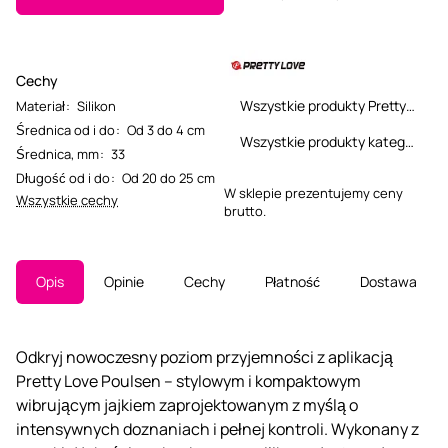
Cechy
Wszystkie produkty Pretty Love
Materiał
:
Silikon
Średnica od i do
:
Od 3 do 4 cm
Wszystkie produkty kategorii
Średnica, mm
:
33
Długość od i do
:
Od 20 do 25 cm
W sklepie prezentujemy ceny
Wszystkie cechy
brutto.
Opis
Opinie
Cechy
Płatność
Dostawa
Odkryj nowoczesny poziom przyjemności z aplikacją
Pretty Love Poulsen – stylowym i kompaktowym
wibrującym jajkiem zaprojektowanym z myślą o
intensywnych doznaniach i pełnej kontroli. Wykonany z