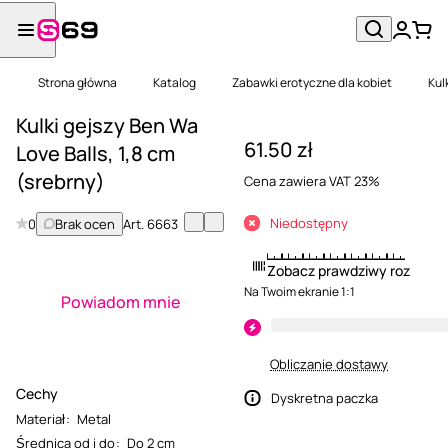
Strona główna
Katalog
Zabawki erotyczne dla kobiet
Kul
Kulki gejszy Ben Wa
61.50 zł
Love Balls, 1,8 cm
(srebrny)
Cena zawiera VAT 23%
Niedostępny
0
Brak ocen
Art.
6663
Zobacz prawdziwy rozmiar
Na Twoim ekranie 1:1
Powiadom mnie
Obliczanie dostawy
Cechy
Dyskretna paczka
Materiał
:
Metal
Średnica od i do
:
Do 2 cm