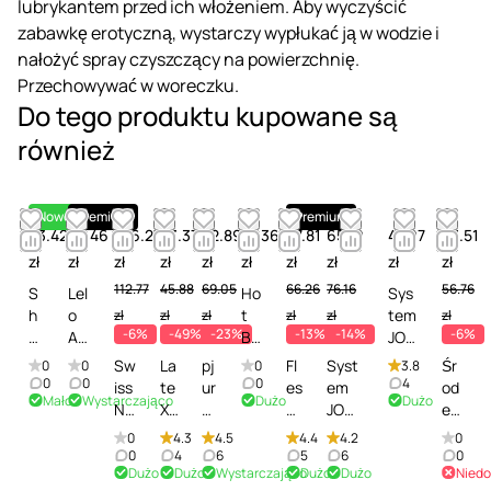
lubrykantem przed ich włożeniem. Aby wyczyścić
zabawkę erotyczną, wystarczy wypłukać ją w wodzie i
nałożyć spray czyszczący na powierzchnię.
Przechowywać w woreczku.
Do tego produktu kupowane są
również
Nowość
Premium
Premium
43.42
54.46
106.27
23.37
52.89
47.36
57.81
65.19
47.97
53.51
zł
zł
zł
zł
zł
zł
zł
zł
zł
zł
112.77
45.88
69.05
66.26
76.16
56.76
S
Lel
Ho
Sys
h
o
t
tem
zł
zł
zł
zł
zł
zł
-6%
-49%
-23%
-13%
-14%
-6%
ot
An
Bio
JO
sT
tib
Cl
Refr
Sw
La
pj
Fl
Syst
Śr
0
0
0
3.8
oy
ac
ea
esh
0
0
0
4
iss
te
ur
es
em
od
Mało
Wystarczająco
Dużo
Dużo
s
ter
ne
Foa
Na
X
W
hli
JO
ek
R
ial
r
min
vy
Gl
e-
gh
Refre
do
0
4.3
4.5
4.4
4.2
0
ej
Sp
Sp
g
Toy
an
Vi
t
sh
cz
0
4
6
5
6
0
uv
ray
ray
Toy
Dużo
Dużo
Wystarczająco
Dużo
Dużo
Niedo
&
z -
be
Fl
Foam
ys
e
-
-
Cle