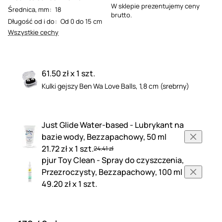
W sklepie prezentujemy ceny
Średnica, mm
:
18
brutto.
Długość od i do
:
Od 0 do 15 cm
Wszystkie cechy
61.50 zł x 1 szt.
Kulki gejszy Ben Wa Love Balls, 1,8 cm (srebrny)
Just Glide Water-based - Lubrykant na
bazie wody, Bezzapachowy, 50 ml
21.72 zł x 1 szt.
24.41 zł
pjur Toy Clean - Spray do czyszczenia,
Przezroczysty, Bezzapachowy, 100 ml
49.20 zł x 1 szt.